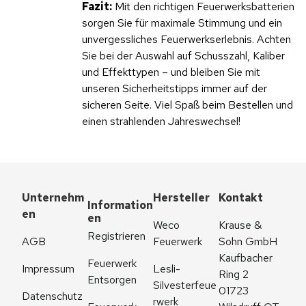
Fazit:
Mit den richtigen Feuerwerksbatterien
sorgen Sie für maximale Stimmung und ein
unvergessliches Feuerwerkserlebnis. Achten
Sie bei der Auswahl auf Schusszahl, Kaliber
und Effekttypen – und bleiben Sie mit
unseren Sicherheitstipps immer auf der
sicheren Seite. Viel Spaß beim Bestellen und
einen strahlenden Jahreswechsel!
Unternehm
Hersteller
Kontakt
Information
en
en
Weco 
Krause & 
Registrieren
AGB
Feuerwerk
Sohn GmbH
Kaufbacher 
Feuerwerk 
Impressum
Lesli-
Ring 2
Entsorgen
Silvesterfeue
01723 
Datenschutz
rwerk