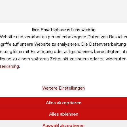
Ihre Privatsphäre ist uns wichtig
Website und verarbeiten personenbezogene Daten von Besucher:i
griffe auf unsere Website zu analysieren. Die Datenverarbeitung 
beitung kann mit Einwilligung oder aufgrund eines berechtigten In
illigung zu einem späteren Zeitpunkt zu ändern oder zu widerrufe
erklärung
.
Weitere Einstellungen
Alles akzeptieren
Alles ablehnen
tehen sich inkl. der gesetzlichen Mehrwertsteuer und 
zzgl. Versa
se & Sohn GmbH Kaufbacher Ring 2 01723 Wilsdruff OT Kessel
0
Auswahl akzeptieren