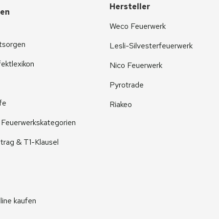
Hersteller
nen
Weco Feuerwerk
tsorgen
Lesli-Silvesterfeuerwerk
ektlexikon
Nico Feuerwerk
Pyrotrade
fe
Riakeo
r Feuerwerkskategorien
trag & T1-Klausel
line kaufen