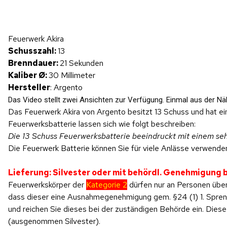
Hinweis: Beim Abspielen werden Daten an YouTube übertragen.
Feuerwerk Akira
Produktvideo
Schusszahl:
13
Brenndauer:
21 Sekunden
Kaliber Ø:
30 Millimeter
Hersteller
: Argento
Das Video stellt zwei Ansichten zur Verfügung. Einmal aus der Nä
Das Feuerwerk Akira von Argento besitzt 13 Schuss und hat ei
Feuerwerksbatterie lassen sich wie folgt beschreiben:
Die 13 Schuss Feuerwerksbatterie beeindruckt mit einem seh
Die Feuerwerk Batterie können Sie für viele Anlässe verwenden
Lieferung: Silvester oder mit behördl. Genehmigung
Feuerwerkskörper der
Kategorie 2
dürfen nur an Personen über
dass dieser eine Ausnahmegenehmigung gem. §24 (1) 1. SprengV
und reichen Sie dieses bei der zuständigen Behörde ein. Di
(ausgenommen Silvester).