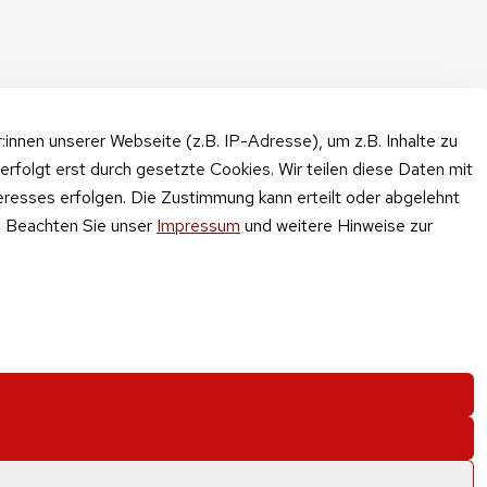
nnen unserer Webseite (z.B. IP-Adresse), um z.B. Inhalte zu
erfolgt erst durch gesetzte Cookies. Wir teilen diese Daten mit
teresses erfolgen. Die Zustimmung kann erteilt oder abgelehnt
n. Beachten Sie unser
Impressum
und weitere Hinweise zur
nd und Gebühren
.
sdorf
0