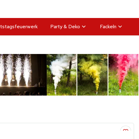
tstagsfeuerwerk
Party & Deko
Fackeln