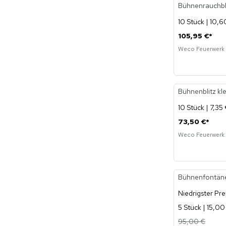
Bühnenrauchbl
10 Stück | 10,6
105,95 €
*
Weco Feuerwerk
Bühnenblitz kl
10 Stück | 7,35
73,50 €
*
Weco Feuerwerk
Bühnenfontäne 
-21%
Niedrigster Pre
5 Stück | 15,00
95,00 €