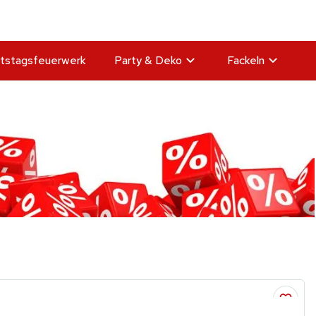
tstagsfeuerwerk
Party & Deko
Fackeln