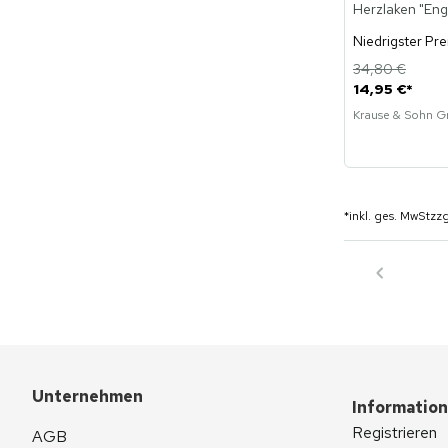
Herzlaken "Eng
Niedrigster Pre
34,80 €
14,95 €
*
Krause & Sohn 
*
inkl. ges. MwSt
zzg
Unternehmen
Informatio
Registrieren
AGB