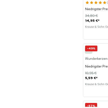
Niedrigster Pre
34,80 €
14,95 €
*
Krause & Sohn 
-49%
KI
Wunderkerzen-
Niedrigster Pre
10,95 €
5,59 €
*
Krause & Sohn 
-57%