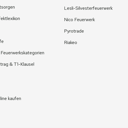
tsorgen
Lesli-Silvesterfeuerwerk
ektlexikon
Nico Feuerwerk
Pyrotrade
fe
Riakeo
r Feuerwerkskategorien
trag & T1-Klausel
line kaufen