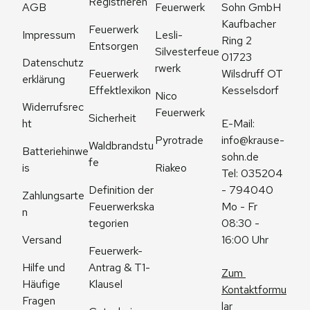
Registrieren
AGB
Feuerwerk
Sohn GmbH
Kaufbacher 
Feuerwerk 
Impressum
Lesli-
Ring 2
Entsorgen
Silvesterfeue
01723 
Datenschutz
rwerk
Feuerwerk 
Wilsdruff OT 
erklärung
Effektlexikon
Kesselsdorf
Nico 
Widerrufsrec
Feuerwerk
Sicherheit
ht
E-Mail: 
Pyrotrade
info@krause-
Waldbrandstu
Batteriehinwe
sohn.de
fe
is
Riakeo
Tel: 035204 
Definition der 
- 794040
Zahlungsarte
Feuerwerkska
Mo - Fr 
n
tegorien
08:30 - 
Versand
16:00 Uhr
Feuerwerk-
Antrag & T1-
Hilfe und 
Zum 
Klausel
Häufige 
Kontaktformu
Fragen
lar