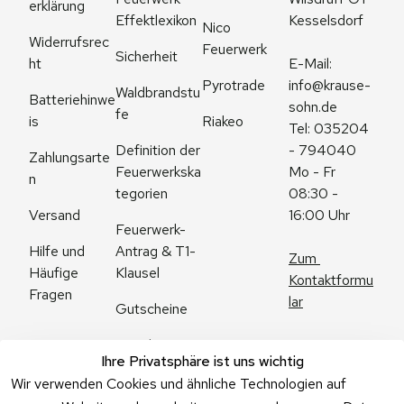
erklärung
Effektlexikon
Kesselsdorf
Nico 
Widerrufsrec
Feuerwerk
Sicherheit
ht
E-Mail: 
Pyrotrade
info@krause-
Waldbrandstu
Batteriehinwe
sohn.de
fe
is
Riakeo
Tel: 035204 
Definition der 
- 794040
Zahlungsarte
Feuerwerkska
Mo - Fr 
n
tegorien
08:30 - 
Versand
16:00 Uhr
Feuerwerk-
Antrag & T1-
Hilfe und 
Zum 
Klausel
Häufige 
Kontaktformu
Fragen
lar
Gutscheine
Angebote
Ihre Privatsphäre ist uns wichtig
Feuerwerk 
Wir verwenden Cookies und ähnliche Technologien auf
Online kaufen