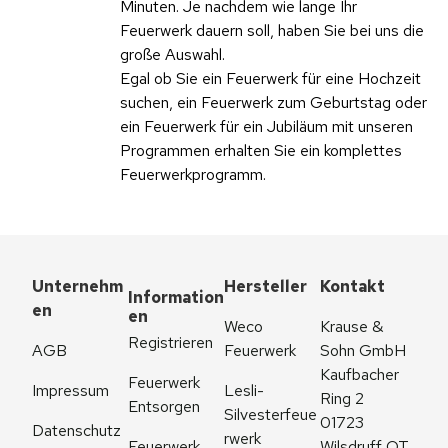
Minuten. Je nachdem wie lange Ihr
Feuerwerk dauern soll, haben Sie bei uns die
große Auswahl.
Egal ob Sie ein Feuerwerk für eine Hochzeit
suchen, ein Feuerwerk zum Geburtstag oder
ein Feuerwerk für ein Jubiläum mit unseren
Programmen erhalten Sie ein komplettes
Feuerwerkprogramm.
Unternehm
Hersteller
Kontakt
Information
en
en
Weco 
Krause & 
Registrieren
AGB
Feuerwerk
Sohn GmbH
Kaufbacher 
Feuerwerk 
Impressum
Lesli-
Ring 2
Entsorgen
Silvesterfeue
01723 
Datenschutz
rwerk
Feuerwerk 
Wilsdruff OT 