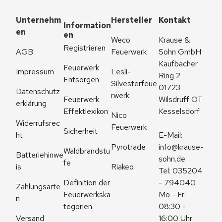
Unternehm
Hersteller
Kontakt
Information
en
en
Weco 
Krause & 
Registrieren
AGB
Feuerwerk
Sohn GmbH
Kaufbacher 
Feuerwerk 
Impressum
Lesli-
Ring 2
Entsorgen
Silvesterfeue
01723 
Datenschutz
rwerk
Feuerwerk 
Wilsdruff OT 
erklärung
Effektlexikon
Kesselsdorf
Nico 
Widerrufsrec
Feuerwerk
Sicherheit
ht
E-Mail: 
Pyrotrade
info@krause-
Waldbrandstu
Batteriehinwe
sohn.de
fe
is
Riakeo
Tel: 035204 
Definition der 
- 794040
Zahlungsarte
Feuerwerkska
Mo - Fr 
n
tegorien
08:30 - 
Versand
16:00 Uhr