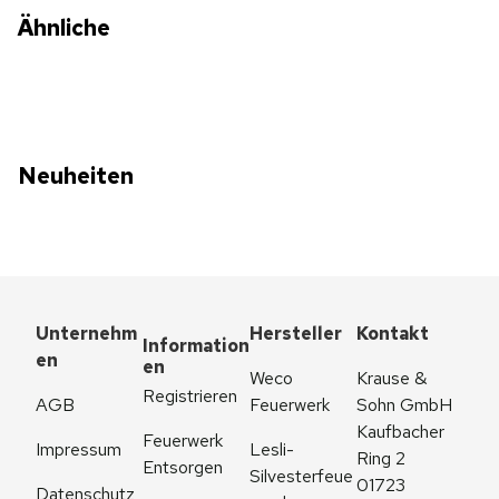
Ähnliche
Neuheiten
Unternehm
Hersteller
Kontakt
Information
en
en
Weco 
Krause & 
Registrieren
AGB
Feuerwerk
Sohn GmbH
Kaufbacher 
Feuerwerk 
Impressum
Lesli-
Ring 2
Entsorgen
Silvesterfeue
01723 
Datenschutz