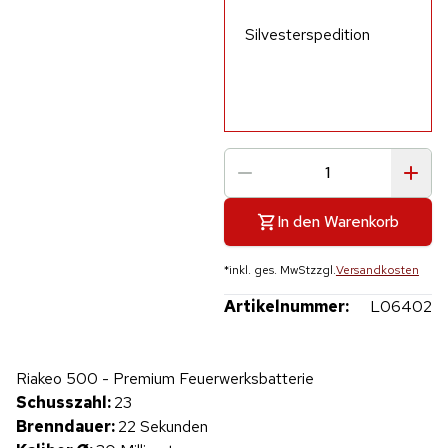
Silvesterspedition
In den Warenkorb
*
inkl. ges. MwSt
zzgl.
Versandkosten
Artikelnummer:
L06402
Hinweis: Beim Abspielen werden Daten an YouTube übertragen.
Riakeo 500 - Premium Feuerwerksbatterie
Produktvideo
Schusszahl:
23
Brenndauer:
22 Sekunden