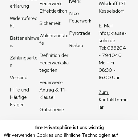
rwerk
Feuerwerk 
Wilsdruff OT 
erklärung
Effektlexikon
Kesselsdorf
Nico 
Widerrufsrec
Feuerwerk
Sicherheit
ht
E-Mail: 
Pyrotrade
info@krause-
Waldbrandstu
Batteriehinwe
sohn.de
fe
is
Riakeo
Tel: 035204 
Definition der 
- 794040
Zahlungsarte
Feuerwerkska
Mo - Fr 
n
tegorien
08:30 - 
Versand
16:00 Uhr
Feuerwerk-
Antrag & T1-
Hilfe und 
Zum 
Klausel
Häufige 
Kontaktformu
Fragen
lar
Gutscheine
Angebote
Ihre Privatsphäre ist uns wichtig
Feuerwerk 
Wir verwenden Cookies und ähnliche Technologien auf