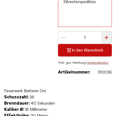
Silvesterspedition
In den Warenkorb
*
inkl. ges. MwSt
zzgl.
Versandkosten
Artikelnummer:
310036
Hinweis: Beim Abspielen werden Daten an YouTube übertragen.
Feuerwerk Batterie Oni
Produktvideo
Schusszahl:
36
Brenndauer:
40 Sekunden
Kaliber Ø:
18 Millimeter
Effekthöhe:
30 Meter