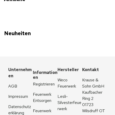
Neuheiten
Unternehm
Hersteller
Kontakt
Information
en
en
Weco 
Krause & 
Registrieren
AGB
Feuerwerk
Sohn GmbH
Kaufbacher 
Feuerwerk 
Impressum
Lesli-
Ring 2
Entsorgen
Silvesterfeue
01723 
Datenschutz
rwerk
Feuerwerk 
Wilsdruff OT 
erklärung