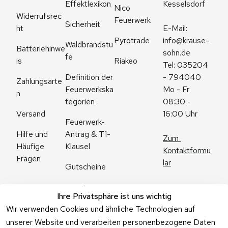
Effektlexikon
Kesselsdorf
Nico 
Widerrufsrec
Feuerwerk
Sicherheit
ht
E-Mail: 
Pyrotrade
info@krause-
Waldbrandstu
Batteriehinwe
sohn.de
fe
is
Riakeo
Tel: 035204 
Definition der 
- 794040
Zahlungsarte
Feuerwerkska
Mo - Fr 
n
tegorien
08:30 - 
Versand
16:00 Uhr
Feuerwerk-
Antrag & T1-
Hilfe und 
Zum 
Klausel
Häufige 
Kontaktformu
Fragen
lar
Gutscheine
Angebote
Ihre Privatsphäre ist uns wichtig
Feuerwerk 
Wir verwenden Cookies und ähnliche Technologien auf
Online kaufen
unserer Website und verarbeiten personenbezogene Daten