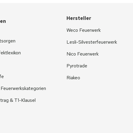
Hersteller
nen
Weco Feuerwerk
tsorgen
Lesli-Silvesterfeuerwerk
ektlexikon
Nico Feuerwerk
Pyrotrade
fe
Riakeo
r Feuerwerkskategorien
trag & T1-Klausel