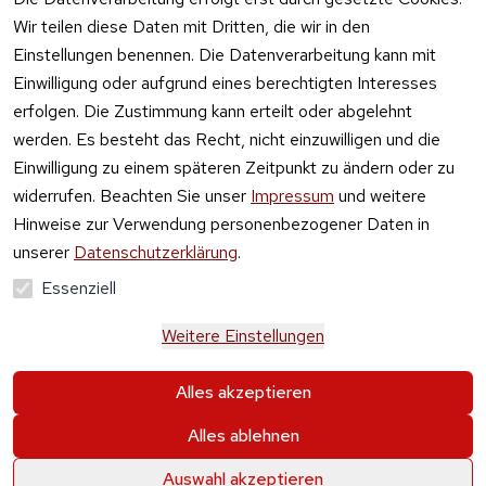
Vertrag
Wir teilen diese Daten mit Dritten, die wir in den
widerrufen
Einstellungen benennen. Die Datenverarbeitung kann mit
Einwilligung oder aufgrund eines berechtigten Interesses
erfolgen. Die Zustimmung kann erteilt oder abgelehnt
werden. Es besteht das Recht, nicht einzuwilligen und die
Einwilligung zu einem späteren Zeitpunkt zu ändern oder zu
widerrufen. Beachten Sie unser
Impressum
und weitere
Hinweise zur Verwendung personenbezogener Daten in
unserer
Datenschutzerklärung
.
Essenziell
Weitere Einstellungen
Alle Preise verstehen sich inkl. der gesetzlichen 
Alles akzeptieren
Mehrwertsteuer und 
zzgl. Versand und Gebühren
.
Alles ablehnen
Krause & Sohn GmbH Kaufbacher Ring 2 01723 
Wilsdruff OT Kesselsdorf
0
0
Auswahl akzeptieren