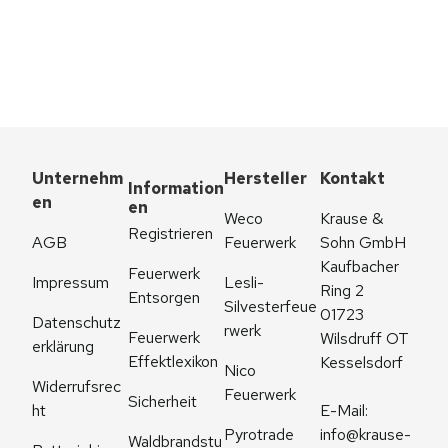
Unternehm
Hersteller
Kontakt
Information
en
en
Weco 
Krause & 
Registrieren
AGB
Feuerwerk
Sohn GmbH
Kaufbacher 
Feuerwerk 
Impressum
Lesli-
Ring 2
Entsorgen
Silvesterfeue
01723 
Datenschutz
rwerk
Feuerwerk 
Wilsdruff OT 
erklärung
Effektlexikon
Kesselsdorf
Nico 
Widerrufsrec
Feuerwerk
Sicherheit
ht
E-Mail: 
Pyrotrade
info@krause-
Waldbrandstu