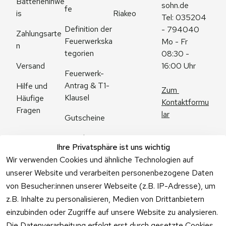
Batteriehinwe
sohn.de
fe
is
Riakeo
Tel: 035204 
Definition der 
- 794040
Zahlungsarte
Feuerwerkska
Mo - Fr 
n
tegorien
08:30 - 
Versand
16:00 Uhr
Feuerwerk-
Antrag & T1-
Hilfe und 
Zum 
Klausel
Häufige 
Kontaktformu
Fragen
lar
Gutscheine
Angebote
Ihre Privatsphäre ist uns wichtig
Feuerwerk 
Wir verwenden Cookies und ähnliche Technologien auf
Online kaufen
unserer Website und verarbeiten personenbezogene Daten
von Besucher:innen unserer Webseite (z.B. IP-Adresse), um
z.B. Inhalte zu personalisieren, Medien von Drittanbietern
einzubinden oder Zugriffe auf unsere Website zu analysieren.
Die Datenverarbeitung erfolgt erst durch gesetzte Cookies.