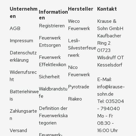
Unternehm
Hersteller
Kontakt
Information
en
en
Weco 
Krause & 
Registrieren
AGB
Feuerwerk
Sohn GmbH
Kaufbacher 
Feuerwerk 
Impressum
Lesli-
Ring 2
Entsorgen
Silvesterfeue
01723 
Datenschutz
rwerk
Feuerwerk 
Wilsdruff OT 
erklärung
Effektlexikon
Kesselsdorf
Nico 
Widerrufsrec
Feuerwerk
Sicherheit
ht
E-Mail: 
Pyrotrade
info@krause-
Waldbrandstu
Batteriehinwe
sohn.de
fe
is
Riakeo
Tel: 035204 
Definition der 
- 794040
Zahlungsarte
Feuerwerkska
Mo - Fr 
n
tegorien
08:30 - 
Versand
16:00 Uhr
Feuerwerk-