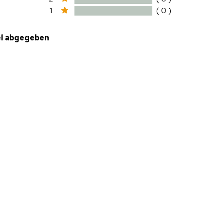
1
( 0 )
el abgegeben