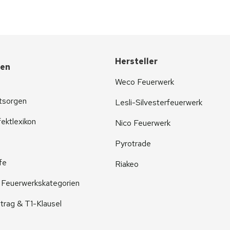
Hersteller
nen
Weco Feuerwerk
tsorgen
Lesli-Silvesterfeuerwerk
ektlexikon
Nico Feuerwerk
Pyrotrade
fe
Riakeo
r Feuerwerkskategorien
trag & T1-Klausel