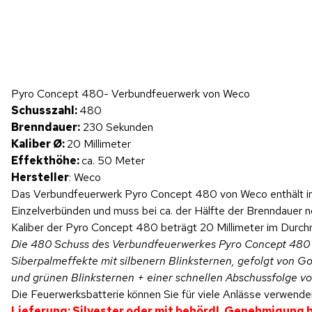
Hinweis: Beim Abspielen werden Daten an YouTube übertragen.
Pyro Concept 480- Verbundfeuerwerk von Weco
Produktvideo
Schusszahl:
480
Brenndauer:
230 Sekunden
Kaliber Ø:
20 Millimeter
Effekthöhe:
ca. 50 Meter
Hersteller
: Weco
Das Verbundfeuerwerk Pyro Concept 480 von Weco enthält i
Einzelverbünden und muss bei ca. der Hälfte der Brenndauer 
Kaliber der Pyro Concept 480 beträgt 20 Millimeter im Durchm
Die 480 Schuss des Verbundfeuerwerkes Pyro Concept 480 sta
Siberpalmeffekte mit silbenern Blinksternen, gefolgt von G
und grünen Blinksternen + einer schnellen Abschussfolge vo
Die Feuerwerksbatterie können Sie für viele Anlässe verwenden
Lieferung: Silvester oder mit behördl. Genehmigung