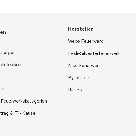
Hersteller
nen
Weco Feuerwerk
tsorgen
Lesli-Silvesterfeuerwerk
ektlexikon
Nico Feuerwerk
Pyrotrade
fe
Riakeo
r Feuerwerkskategorien
trag & T1-Klausel