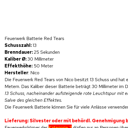
Hinweis: Beim Abspielen werden Daten an YouTube übertragen.
Feuerwerk Batterie Red Tears
Produktvideo
Schusszahl:
13
Brenndauer:
25 Sekunden
Kaliber Ø:
30 Millimeter
Effekthöhe:
50 Meter
Hersteller
: Nico
Die Feuerwerk Red Tears von Nico besitzt 13 Schuss und hat e
Metern. Das Kaliber dieser Batterie beträgt 30 Millimeter im 
13 Schuss, nacheinander aufsteigende rote Leuchtspur mit e
Salve des gleichen Effektes.
Die Feuerwerk Batterie können Sie für viele Anlässe verwenden
Lieferung: Silvester oder mit behördl. Genehmigung
Feuerwerkskörper der
Kategorie 2
dürfen nur an Personen über