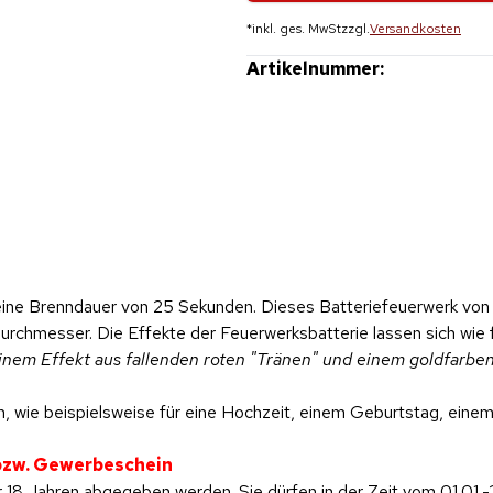
*
inkl. ges. MwSt
zzgl.
Versandkosten
Artikelnummer:
ine Brenndauer von 25 Sekunden. Dieses Batteriefeuerwerk von N
Durchmesser. Die Effekte der Feuerwerksbatterie lassen sich wie 
inem Effekt aus fallenden roten "Tränen" und einem goldfarben
, wie beispielsweise für eine Hochzeit, einem Geburtstag, einem 
 bzw. Gewerbeschein
 18 Jahren abgegeben werden. Sie dürfen in der Zeit vom 01.01.-