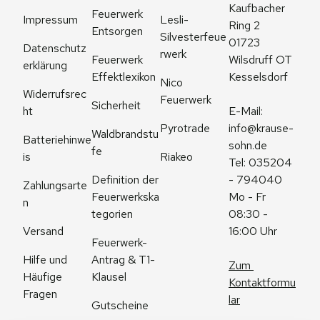
Kaufbacher 
Feuerwerk 
Impressum
Lesli-
Ring 2
Entsorgen
Silvesterfeue
01723 
Datenschutz
rwerk
Feuerwerk 
Wilsdruff OT 
erklärung
Effektlexikon
Kesselsdorf
Nico 
Widerrufsrec
Feuerwerk
Sicherheit
ht
E-Mail: 
Pyrotrade
info@krause-
Waldbrandstu
Batteriehinwe
sohn.de
fe
is
Riakeo
Tel: 035204 
Definition der 
- 794040
Zahlungsarte
Feuerwerkska
Mo - Fr 
n
tegorien
08:30 - 
Versand
16:00 Uhr
Feuerwerk-
Antrag & T1-
Hilfe und 
Zum 
Klausel
Häufige 
Kontaktformu
Fragen
lar
Gutscheine