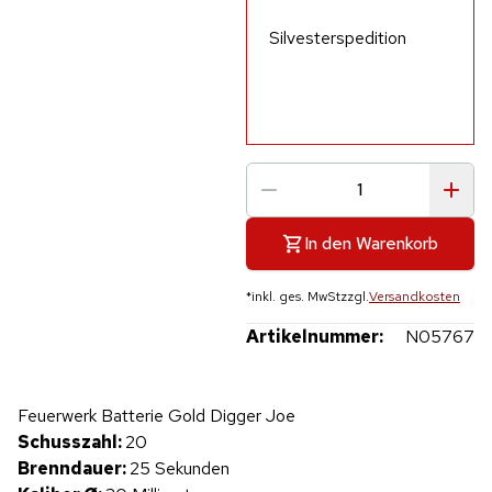
Silvesterspedition
In den Warenkorb
*
inkl. ges. MwSt
zzgl.
Versandkosten
Artikelnummer:
N05767
Hinweis: Beim Abspielen werden Daten an YouTube übertragen.
Feuerwerk Batterie Gold Digger Joe
Produktvideo
Schusszahl:
20
Brenndauer:
25 Sekunden