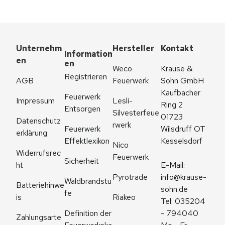
Unternehm
Hersteller
Kontakt
Information
en
en
Weco 
Krause & 
Registrieren
AGB
Feuerwerk
Sohn GmbH
Kaufbacher 
Feuerwerk 
Impressum
Lesli-
Ring 2
Entsorgen
Silvesterfeue
01723 
Datenschutz
rwerk
Feuerwerk 
Wilsdruff OT 
erklärung
Effektlexikon
Kesselsdorf
Nico 
Widerrufsrec
Feuerwerk
Sicherheit
ht
E-Mail: 
Pyrotrade
info@krause-
Waldbrandstu
Batteriehinwe
sohn.de
fe
is
Riakeo
Tel: 035204 
Definition der 
- 794040
Zahlungsarte