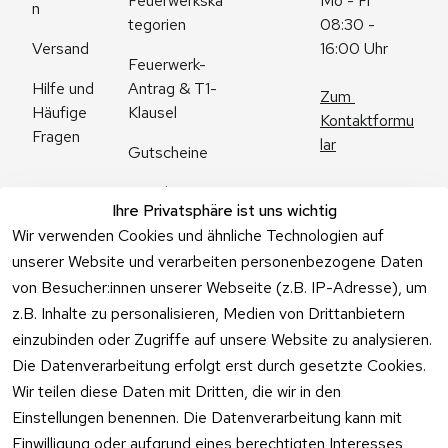
Feuerwerkska
Mo - Fr 
n
tegorien
08:30 - 
Versand
16:00 Uhr
Feuerwerk-
Antrag & T1-
Hilfe und 
Zum 
Klausel
Häufige 
Kontaktformu
Fragen
lar
Gutscheine
Angebote
Ihre Privatsphäre ist uns wichtig
Feuerwerk 
Wir verwenden Cookies und ähnliche Technologien auf
Online kaufen
unserer Website und verarbeiten personenbezogene Daten
von Besucher:innen unserer Webseite (z.B. IP-Adresse), um
z.B. Inhalte zu personalisieren, Medien von Drittanbietern
einzubinden oder Zugriffe auf unsere Website zu analysieren.
Die Datenverarbeitung erfolgt erst durch gesetzte Cookies.
Vertrag
Wir teilen diese Daten mit Dritten, die wir in den
widerrufen
Einstellungen benennen. Die Datenverarbeitung kann mit
Einwilligung oder aufgrund eines berechtigten Interesses