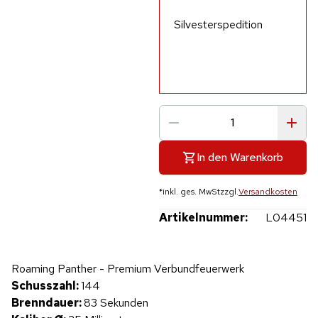
Silvesterspedition
In den Warenkorb
*
inkl. ges. MwSt
zzgl.
Versandkosten
Artikelnummer:
L04451
Hinweis: Beim Abspielen werden Daten an YouTube übertragen.
Roaming Panther - Premium Verbundfeuerwerk
Produktvideo
Schusszahl:
144
Brenndauer:
83 Sekunden