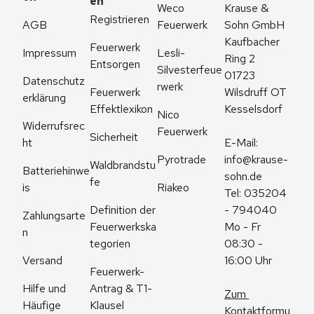
en
Weco 
Krause & 
Registrieren
AGB
Feuerwerk
Sohn GmbH
Kaufbacher 
Feuerwerk 
Impressum
Lesli-
Ring 2
Entsorgen
Silvesterfeue
01723 
Datenschutz
rwerk
Feuerwerk 
Wilsdruff OT 
erklärung
Effektlexikon
Kesselsdorf
Nico 
Widerrufsrec
Feuerwerk
Sicherheit
ht
E-Mail: 
Pyrotrade
info@krause-
Waldbrandstu
Batteriehinwe
sohn.de
fe
is
Riakeo
Tel: 035204 
Definition der 
- 794040
Zahlungsarte
Feuerwerkska
Mo - Fr 
n
tegorien
08:30 - 
Versand
16:00 Uhr
Feuerwerk-
Antrag & T1-
Hilfe und 
Zum 
Klausel
Häufige 
Kontaktformu