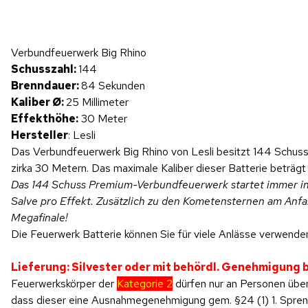
Hinweis: Beim Abspielen werden Daten an YouTube übertragen.
Verbundfeuerwerk Big Rhino
Produktvideo
Schusszahl:
144
Brenndauer:
84 Sekunden
Kaliber Ø:
25 Millimeter
Effekthöhe:
30 Meter
Hersteller
: Lesli
Das Verbundfeuerwerk Big Rhino von Lesli besitzt 144 Schuss
zirka 30 Metern. Das maximale Kaliber dieser Batterie beträgt
Das 144 Schuss Premium-Verbundfeuerwerk startet immer in ei
Salve pro Effekt. Zusätzlich zu den Kometensternen am Anfa
Megafinale!
Die Feuerwerk Batterie können Sie für viele Anlässe verwenden
Lieferung: Silvester oder mit behördl. Genehmigung
Feuerwerkskörper der
Kategorie 2
dürfen nur an Personen über
dass dieser eine Ausnahmegenehmigung gem. §24 (1) 1. SprengV