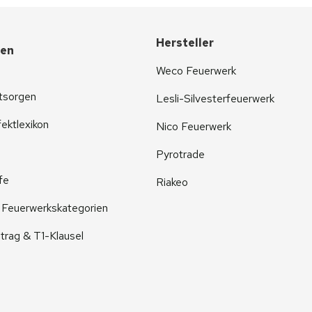
Hersteller
nen
Weco Feuerwerk
tsorgen
Lesli-Silvesterfeuerwerk
ektlexikon
Nico Feuerwerk
Pyrotrade
fe
Riakeo
r Feuerwerkskategorien
trag & T1-Klausel