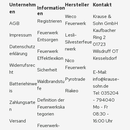
Unternehm
Hersteller
Kontakt
Information
en
en
Weco 
Krause & 
Registrieren
AGB
Feuerwerk
Sohn GmbH
Kaufbacher 
Feuerwerk 
Impressum
Lesli-
Ring 2
Entsorgen
Silvesterfeue
01723 
Datenschutz
rwerk
Feuerwerk 
Wilsdruff OT 
erklärung
Effektlexikon
Kesselsdorf
Nico 
Widerrufsrec
Feuerwerk
Sicherheit
ht
E-Mail: 
Pyrotrade
info@krause-
Waldbrandstu
Batteriehinwe
sohn.de
fe
is
Riakeo
Tel: 035204 
Definition der 
- 794040
Zahlungsarte
Feuerwerkska
Mo - Fr 
n
tegorien
08:30 - 
Versand
16:00 Uhr
Feuerwerk-