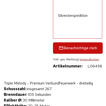
Silvesterspedition
Benachrichtige mich
*
inkl. ges. MwSt
zzgl.
Versandkosten
Artikelnummer:
L06458
Hinweis: Beim Abspielen werden Daten an YouTube übertragen.
Triple Melody - Premium Verbundfeuerwerk - dreiteilig
Produktvideo
Schusszahl:
insgesamt 267
Brenndauer:
105 Sekunden
Kaliber Ø:
30 Millimeter
Effekthöhe:
20-25 Meter