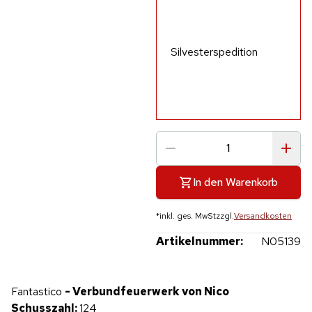
Silvesterspedition
In den Warenkorb
*
inkl. ges. MwSt
zzgl.
Versandkosten
Artikelnummer:
N05139
Hinweis: Beim Abspielen werden Daten an YouTube übertragen.
Fantastico
- Verbundfeuerwerk von Nico
Produktvideo
Schusszahl:
124