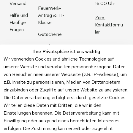
Versand
16:00 Uhr
Feuerwerk-
Antrag & T1-
Hilfe und 
Zum 
Klausel
Häufige 
Kontaktformu
Fragen
lar
Gutscheine
Angebote
Ihre Privatsphäre ist uns wichtig
Feuerwerk 
Wir verwenden Cookies und ähnliche Technologien auf
Online kaufen
unserer Website und verarbeiten personenbezogene Daten
von Besucher:innen unserer Webseite (z.B. IP-Adresse), um
z.B. Inhalte zu personalisieren, Medien von Drittanbietern
einzubinden oder Zugriffe auf unsere Website zu analysieren.
Die Datenverarbeitung erfolgt erst durch gesetzte Cookies.
Vertrag
Wir teilen diese Daten mit Dritten, die wir in den
widerrufen
Einstellungen benennen. Die Datenverarbeitung kann mit
Einwilligung oder aufgrund eines berechtigten Interesses
erfolgen. Die Zustimmung kann erteilt oder abgelehnt