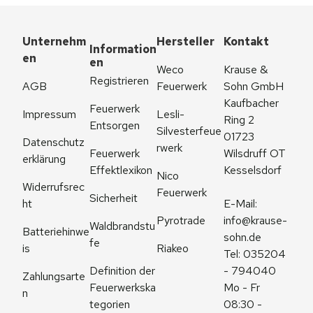
Unternehm
Hersteller
Kontakt
Information
en
en
Weco 
Krause & 
Registrieren
AGB
Feuerwerk
Sohn GmbH
Kaufbacher 
Feuerwerk 
Impressum
Lesli-
Ring 2
Entsorgen
Silvesterfeue
01723 
Datenschutz
rwerk
Feuerwerk 
Wilsdruff OT 
erklärung
Effektlexikon
Kesselsdorf
Nico 
Widerrufsrec
Feuerwerk
Sicherheit
ht
E-Mail: 
Pyrotrade
info@krause-
Waldbrandstu
Batteriehinwe
sohn.de
fe
is
Riakeo
Tel: 035204 
Definition der 
- 794040
Zahlungsarte
Feuerwerkska
Mo - Fr 
n
tegorien
08:30 - 