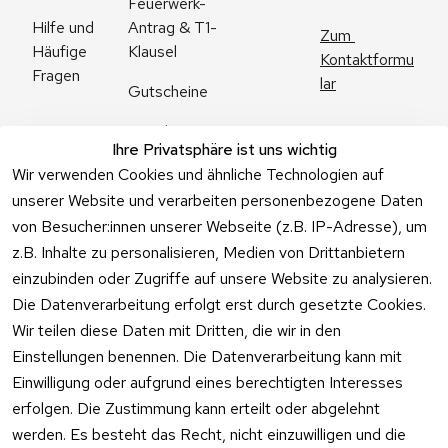
Feuerwerk-
Antrag & T1-
Hilfe und 
Zum 
Klausel
Häufige 
Kontaktformu
Fragen
lar
Gutscheine
Angebote
Ihre Privatsphäre ist uns wichtig
Feuerwerk 
Wir verwenden Cookies und ähnliche Technologien auf
Online kaufen
unserer Website und verarbeiten personenbezogene Daten
von Besucher:innen unserer Webseite (z.B. IP-Adresse), um
z.B. Inhalte zu personalisieren, Medien von Drittanbietern
einzubinden oder Zugriffe auf unsere Website zu analysieren.
Die Datenverarbeitung erfolgt erst durch gesetzte Cookies.
Vertrag
Wir teilen diese Daten mit Dritten, die wir in den
widerrufen
Einstellungen benennen. Die Datenverarbeitung kann mit
Einwilligung oder aufgrund eines berechtigten Interesses
erfolgen. Die Zustimmung kann erteilt oder abgelehnt
werden. Es besteht das Recht, nicht einzuwilligen und die