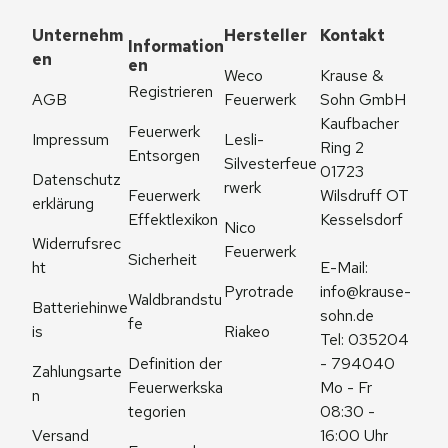
Unternehm
Hersteller
Kontakt
Information
en
en
Weco 
Krause & 
Registrieren
AGB
Feuerwerk
Sohn GmbH
Kaufbacher 
Feuerwerk 
Impressum
Lesli-
Ring 2
Entsorgen
Silvesterfeue
01723 
Datenschutz
rwerk
Feuerwerk 
Wilsdruff OT 
erklärung
Effektlexikon
Kesselsdorf
Nico 
Widerrufsrec
Feuerwerk
Sicherheit
ht
E-Mail: 
Pyrotrade
info@krause-
Waldbrandstu
Batteriehinwe
sohn.de
fe
is
Riakeo
Tel: 035204 
Definition der 
- 794040
Zahlungsarte
Feuerwerkska
Mo - Fr 
n
tegorien
08:30 - 
Versand
16:00 Uhr