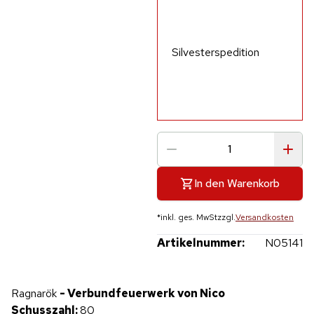
Silvesterspedition
In den Warenkorb
*
inkl. ges. MwSt
zzgl.
Versandkosten
Artikelnummer:
N05141
Hinweis: Beim Abspielen werden Daten an YouTube übertragen.
Ragnarök
- Verbundfeuerwerk von Nico
Produktvideo
Schusszahl:
80