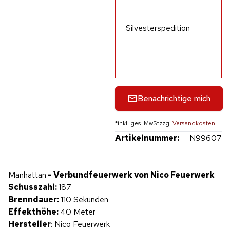
Silvesterspedition
Benachrichtige mich
*
inkl. ges. MwSt
zzgl.
Versandkosten
Artikelnummer:
N99607
Hinweis: Beim Abspielen werden Daten an YouTube übertragen.
Manhattan
- Verbundfeuerwerk von Nico Feuerwerk
Produktvideo
Schusszahl:
187
Brenndauer:
110 Sekunden
Effekthöhe:
40 Meter
Hersteller
: Nico Feuerwerk