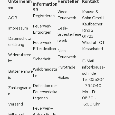
Unternehm
Hersteller
Kontakt
Information
en
en
Weco 
Krause & 
Registrieren
AGB
Feuerwerk
Sohn GmbH
Kaufbacher 
Feuerwerk 
Impressum
Lesli-
Ring 2
Entsorgen
Silvesterfeue
01723 
Datenschutz
rwerk
Feuerwerk 
Wilsdruff OT 
erklärung
Effektlexikon
Kesselsdorf
Nico 
Widerrufsrec
Feuerwerk
Sicherheit
ht
E-Mail: 
Pyrotrade
info@krause-
Waldbrandstu
Batteriehinwe
sohn.de
fe
is
Riakeo
Tel: 035204 
Definition der 
- 794040
Zahlungsarte
Feuerwerkska
Mo - Fr 
n
tegorien
08:30 - 
Versand
16:00 Uhr
Feuerwerk-
Antrag & T1-
Hilfe und 