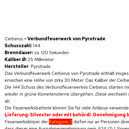
Hinweis: Beim Abspielen werden Daten an YouTube übertragen.
Cerberus
- Verbundfeuerwerk von Pyrotrade
Produktvideo
Schusszahl:
144
Brenndauer:
ca. 120 Sekunden
Kaliber Ø:
25 Millimeter
Hersteller
: Pyrotrade
Das Verbundfeuerwerk Cerberus von Pyrotrade enthält insges
erreichen eine Höhe von zirka 30 Meter. Das Kaliber der Cerb
Die 144 Schuss des Verbundfeuerwerkes
Cerberus
starten mi
wieder in grüne Kometensterne übergehen. Diese wechseln s
ab.
Die Feuerwerksbatterie können Sie für viele Anlässe verwenden
Lieferung: Silvester oder mit behördl. Genehmigung
Feuerwerkskörper der
Kategorie 2
dürfen nur an Personen über
dass dieser eine Ausnahmegenehmigung gem. §24 (1) 1. SprengV