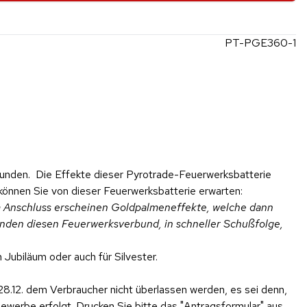
PT-PGE360-1
unden. Die Effekte dieser Pyrotrade-Feuerwerksbatterie
können Sie von dieser Feuerwerksbatterie erwarten:
Im Anschluss erscheinen Goldpalmeneffekte, welche dann
nden diesen Feuerwerksverbund, in schneller Schußfolge,
Jubiläum oder auch für Silvester.
28.12. dem Verbraucher nicht überlassen werden, es sei denn,
werbe erfolgt. Drucken Sie bitte das "Antragsformular" aus