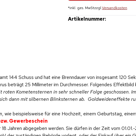
*
inkl. ges. MwSt
zzgl.
Versandkosten
Artikelnummer:
amt 144 Schuss und hat eine Brenndauer von insgesamt 120 Sek
erus beträgt 25 Millimeter im Durchmesser. Folgendes Effektbild 
t roten Kometensternen in sehr schneller Folge geschossen. 
ich dann mit silbernen Blinksternen ab. Goldweideneffekte ru
, wie beispielsweise für eine Hochzeit, einem Geburtstag, einem 
 bzw. Gewerbeschein
 18 Jahren abgegeben werden. Sie dürfen in der Zeit vom 01.01.-
 der zuständigen Behörde vorlegt, oder der Einkauf über ein Ge