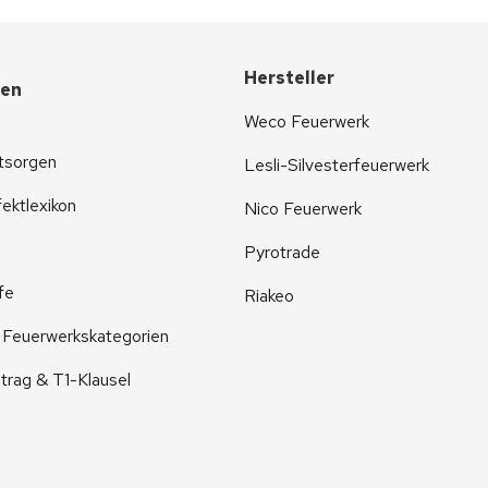
Hersteller
nen
Weco Feuerwerk
tsorgen
Lesli-Silvesterfeuerwerk
ektlexikon
Nico Feuerwerk
Pyrotrade
fe
Riakeo
r Feuerwerkskategorien
trag & T1-Klausel