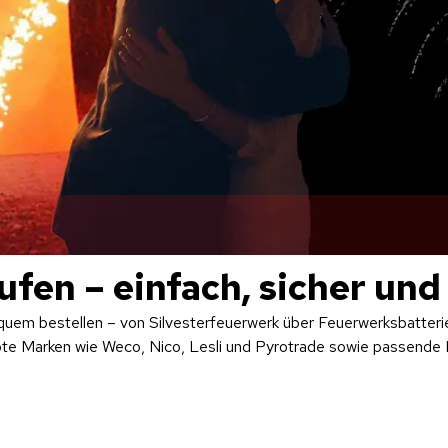
fen – einfach, sicher und
quem bestellen – von Silvesterfeuerwerk über Feuerwerksbatter
bte Marken wie Weco, Nico, Lesli und Pyrotrade sowie passende P