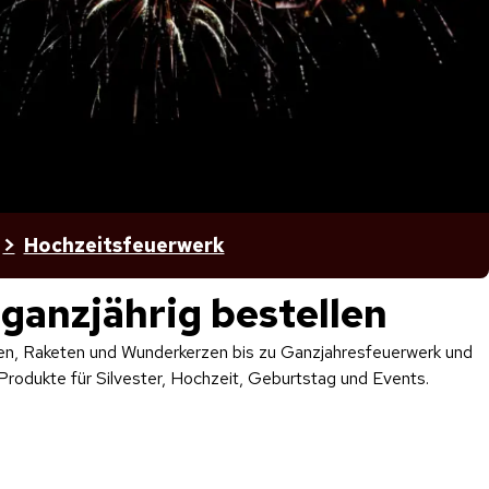
Hochzeitsfeuerwerk
 ganzjährig bestellen
ien, Raketen und Wunderkerzen bis zu Ganzjahresfeuerwerk und
rodukte für Silvester, Hochzeit, Geburtstag und Events.