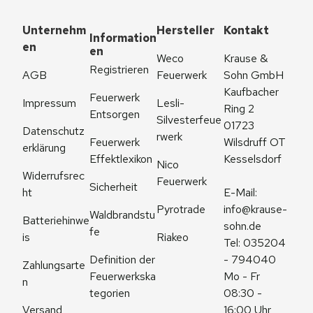
Unternehm
Hersteller
Kontakt
Information
en
en
Weco 
Krause & 
Registrieren
AGB
Feuerwerk
Sohn GmbH
Kaufbacher 
Feuerwerk 
Impressum
Lesli-
Ring 2
Entsorgen
Silvesterfeue
01723 
Datenschutz
rwerk
Feuerwerk 
Wilsdruff OT 
erklärung
Effektlexikon
Kesselsdorf
Nico 
Widerrufsrec
Feuerwerk
Sicherheit
ht
E-Mail: 
Pyrotrade
info@krause-
Waldbrandstu
Batteriehinwe
sohn.de
fe
is
Riakeo
Tel: 035204 
Definition der 
- 794040
Zahlungsarte
Feuerwerkska
Mo - Fr 
n
tegorien
08:30 - 
Versand
16:00 Uhr