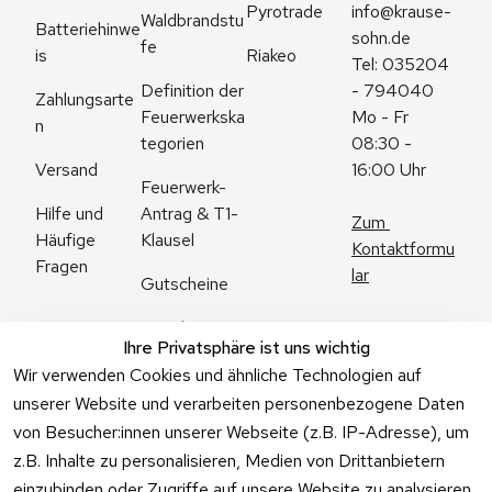
Pyrotrade
info@krause-
Waldbrandstu
Batteriehinwe
sohn.de
fe
is
Riakeo
Tel: 035204 
Definition der 
- 794040
Zahlungsarte
Feuerwerkska
Mo - Fr 
n
tegorien
08:30 - 
Versand
16:00 Uhr
Feuerwerk-
Antrag & T1-
Hilfe und 
Zum 
Klausel
Häufige 
Kontaktformu
Fragen
lar
Gutscheine
Angebote
Ihre Privatsphäre ist uns wichtig
Feuerwerk 
Wir verwenden Cookies und ähnliche Technologien auf
Online kaufen
unserer Website und verarbeiten personenbezogene Daten
von Besucher:innen unserer Webseite (z.B. IP-Adresse), um
z.B. Inhalte zu personalisieren, Medien von Drittanbietern
einzubinden oder Zugriffe auf unsere Website zu analysieren.