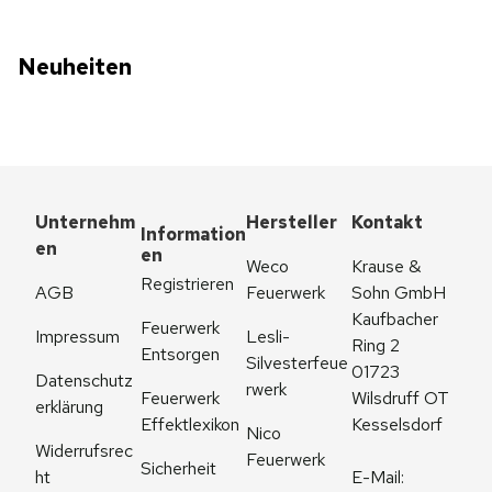
Neuheiten
Unternehm
Hersteller
Kontakt
Information
en
en
Weco 
Krause & 
Registrieren
AGB
Feuerwerk
Sohn GmbH
Kaufbacher 
Feuerwerk 
Impressum
Lesli-
Ring 2
Entsorgen
Silvesterfeue
01723 
Datenschutz
rwerk
Feuerwerk 
Wilsdruff OT 
erklärung
Effektlexikon
Kesselsdorf
Nico 
Widerrufsrec
Feuerwerk
Sicherheit
ht
E-Mail: 