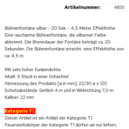
Artikelnummer:
4851
Hinweis: Beim Abspielen werden Daten an YouTube übertragen.
Bühnenfontäne silber - 20 Sek. - 4,5 Meter Effekthöhe
Produktvideo
Eine raucharme Bühnenfontäne, die silberner Farbe
abbrennt. Die Brenndauer der Fontäne beträgt ca. 20
Sekunden. Die Bühnenfontäne erreicht eine Effekthöhe von
ca. 4,5 m.
Mit sehr hoher Funkendichte.
Inhalt: 5 Stück in einer Schachtel
Abmessung des Produkts [ø in mm]: 22/30 ø x 120
Schutzabstände: Seitlich 4 m und in Wirkrichtung 7,0 m
Kaliber: 22 mm
Kategorie T1
Dieser Artikel ist ein Artikel der Kategorie T1.
Feuerwerkskörper der Kategorie T1 dürfen wir nur liefern,