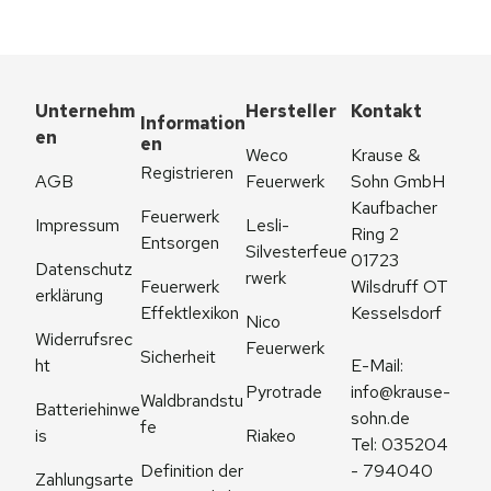
Unternehm
Hersteller
Kontakt
Information
en
en
Weco 
Krause & 
Registrieren
AGB
Feuerwerk
Sohn GmbH
Kaufbacher 
Feuerwerk 
Impressum
Lesli-
Ring 2
Entsorgen
Silvesterfeue
01723 
Datenschutz
rwerk
Feuerwerk 
Wilsdruff OT 
erklärung
Effektlexikon
Kesselsdorf
Nico 
Widerrufsrec
Feuerwerk
Sicherheit
ht
E-Mail: 
Pyrotrade
info@krause-
Waldbrandstu
Batteriehinwe
sohn.de
fe
is
Riakeo
Tel: 035204 
Definition der 
- 794040
Zahlungsarte