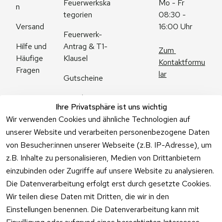
Feuerwerkska
Mo - Fr 
n
tegorien
08:30 - 
Versand
16:00 Uhr
Feuerwerk-
Antrag & T1-
Hilfe und 
Zum 
Klausel
Häufige 
Kontaktformu
Fragen
lar
Gutscheine
Angebote
Ihre Privatsphäre ist uns wichtig
Feuerwerk 
Wir verwenden Cookies und ähnliche Technologien auf
Online kaufen
unserer Website und verarbeiten personenbezogene Daten
von Besucher:innen unserer Webseite (z.B. IP-Adresse), um
z.B. Inhalte zu personalisieren, Medien von Drittanbietern
einzubinden oder Zugriffe auf unsere Website zu analysieren.
Die Datenverarbeitung erfolgt erst durch gesetzte Cookies.
Vertrag
Wir teilen diese Daten mit Dritten, die wir in den
widerrufen
Einstellungen benennen. Die Datenverarbeitung kann mit