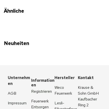
Ähnliche
Neuheiten
Unternehm
Hersteller
Kontakt
Information
en
en
Weco 
Krause & 
Registrieren
AGB
Feuerwerk
Sohn GmbH
Kaufbacher 
Feuerwerk 
Impressum
Lesli-
Ring 2
Entsorgen
Silvesterfeue