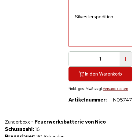
Silvesterspedition
In den Warenkorb
*
inkl. ges. MwSt
zzgl.
Versandkosten
Artikelnummer:
N05747
Hinweis: Beim Abspielen werden Daten an YouTube übertragen.
Zunderboxx
- Feuerwerksbatterie von Nico
Produktvideo
Schusszahl:
16
Brenndauer:
30 Sekunden