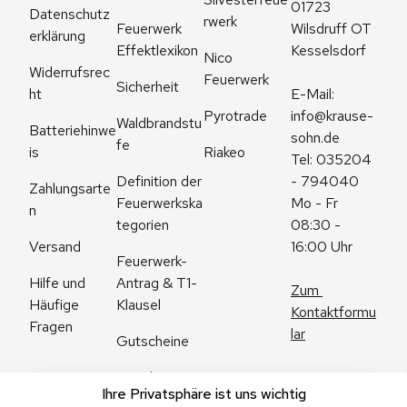
01723 
Datenschutz
rwerk
Feuerwerk 
Wilsdruff OT 
erklärung
Effektlexikon
Kesselsdorf
Nico 
Widerrufsrec
Feuerwerk
Sicherheit
ht
E-Mail: 
Pyrotrade
info@krause-
Waldbrandstu
Batteriehinwe
sohn.de
fe
is
Riakeo
Tel: 035204 
Definition der 
- 794040
Zahlungsarte
Feuerwerkska
Mo - Fr 
n
tegorien
08:30 - 
Versand
16:00 Uhr
Feuerwerk-
Antrag & T1-
Hilfe und 
Zum 
Klausel
Häufige 
Kontaktformu
Fragen
lar
Gutscheine
Angebote
Ihre Privatsphäre ist uns wichtig