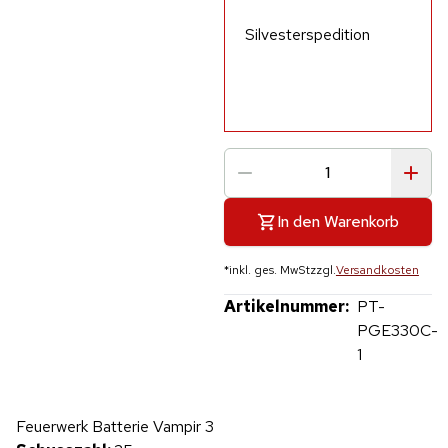
Silvesterspedition
In den Warenkorb
*
inkl. ges. MwSt
zzgl.
Versandkosten
Artikelnummer:
PT-
PGE330C-
1
Hinweis: Beim Abspielen werden Daten an YouTube übertragen.
Feuerwerk Batterie Vampir 3