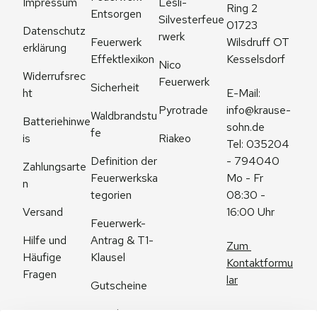
Impressum
Lesli-
Ring 2
Entsorgen
Silvesterfeue
01723 
Datenschutz
rwerk
Feuerwerk 
Wilsdruff OT 
erklärung
Effektlexikon
Kesselsdorf
Nico 
Widerrufsrec
Feuerwerk
Sicherheit
ht
E-Mail: 
Pyrotrade
info@krause-
Waldbrandstu
Batteriehinwe
sohn.de
fe
is
Riakeo
Tel: 035204 
Definition der 
- 794040
Zahlungsarte
Feuerwerkska
Mo - Fr 
n
tegorien
08:30 - 
Versand
16:00 Uhr
Feuerwerk-
Antrag & T1-
Hilfe und 
Zum 
Klausel
Häufige 
Kontaktformu
Fragen
lar
Gutscheine
Angebote