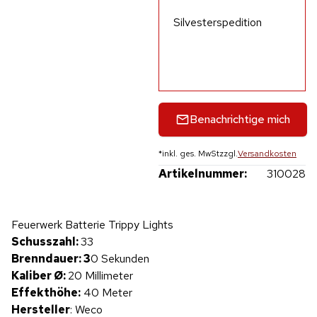
Silvesterspedition
Benachrichtige mich
*
inkl. ges. MwSt
zzgl.
Versandkosten
Artikelnummer:
310028
Hinweis: Beim Abspielen werden Daten an YouTube übertragen.
Feuerwerk Batterie Trippy Lights
Produktvideo
Schusszahl:
33
Brenndauer: 3
0 Sekunden
Kaliber Ø:
20 Millimeter
Effekthöhe:
40 Meter
Hersteller
: Weco