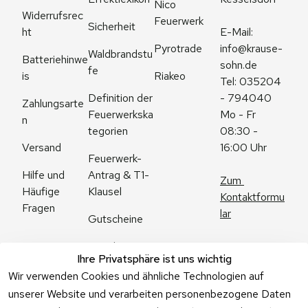
Nico 
Widerrufsrec
Feuerwerk
Sicherheit
ht
E-Mail: 
Pyrotrade
info@krause-
Waldbrandstu
Batteriehinwe
sohn.de
fe
is
Riakeo
Tel: 035204 
Definition der 
- 794040
Zahlungsarte
Feuerwerkska
Mo - Fr 
n
tegorien
08:30 - 
Versand
16:00 Uhr
Feuerwerk-
Antrag & T1-
Hilfe und 
Zum 
Klausel
Häufige 
Kontaktformu
Fragen
lar
Gutscheine
Angebote
Ihre Privatsphäre ist uns wichtig
Feuerwerk 
Wir verwenden Cookies und ähnliche Technologien auf
Online kaufen
unserer Website und verarbeiten personenbezogene Daten