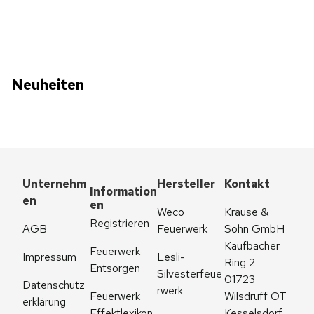
Neuheiten
Unternehm
Hersteller
Kontakt
Information
en
en
Weco 
Krause & 
Registrieren
AGB
Feuerwerk
Sohn GmbH
Kaufbacher 
Feuerwerk 
Impressum
Lesli-
Ring 2
Entsorgen
Silvesterfeue
01723 
Datenschutz
rwerk
Feuerwerk 
Wilsdruff OT 
erklärung
Effektlexikon
Kesselsdorf