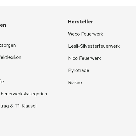
Hersteller
nen
Weco Feuerwerk
tsorgen
Lesli-Silvesterfeuerwerk
ektlexikon
Nico Feuerwerk
Pyrotrade
fe
Riakeo
r Feuerwerkskategorien
trag & T1-Klausel