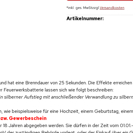
*
inkl. ges. MwSt
zzgl.
Versandkosten
Artikelnummer:
und hat eine Brenndauer von 25 Sekunden. Die Effekte erreichen
r Feuerwerksbatterie lassen sich wie folgt beschreiben:
n silberner
Aufstieg mit anschließender Verwandlung zu silber
, wie beispielsweise für eine Hochzeit, einem Geburtstag, einem 
 bzw. Gewerbeschein
 18 Jahren abgegeben werden. Sie dürfen in der Zeit vom 01.01.-
 der zuständigen Behörde vorlegt, oder der Einkauf über ein Ge