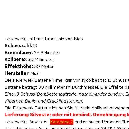
Hinweis: Beim Abspielen werden Daten an YouTube übertragen.
Feuerwerk Batterie Time Rain von Nico
Produktvideo
Schusszahl:
13
Brenndauer:
25 Sekunden
Kaliber Ø:
30 Millimeter
Effekthöhe:
50 Meter
Hersteller
: Nico
Die Feuerwerk Batterie Time Rain von Nico besitzt 13 Schuss 
Batterie beträgt 30 Millimeter im Durchmesser. Die Effekte de
Eine 13 Schuss-Bombettenbatterie, nacheinander zünden: Ei
silbernen Blink- und Cracklingsternen.
Die Feuerwerk Batterie können Sie für viele Anlässe verwenden
Lieferung: Silvester oder mit behördl. Genehmigung
Feuerwerkskörper der
Kategorie 2
dürfen nur an Personen über
dass dieser eine Ausnahmegenehmigung gem. §24 (1) 1. SprengV