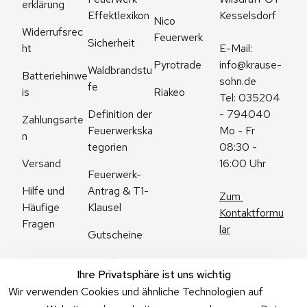
erklärung
Effektlexikon
Kesselsdorf
Nico 
Widerrufsrec
Feuerwerk
Sicherheit
ht
E-Mail: 
Pyrotrade
info@krause-
Waldbrandstu
Batteriehinwe
sohn.de
fe
is
Riakeo
Tel: 035204 
Definition der 
- 794040
Zahlungsarte
Feuerwerkska
Mo - Fr 
n
tegorien
08:30 - 
Versand
16:00 Uhr
Feuerwerk-
Antrag & T1-
Hilfe und 
Zum 
Klausel
Häufige 
Kontaktformu
Fragen
lar
Gutscheine
Angebote
Ihre Privatsphäre ist uns wichtig
Feuerwerk 
Wir verwenden Cookies und ähnliche Technologien auf
Online kaufen