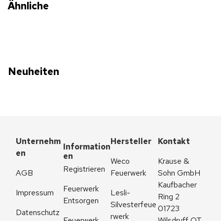
Ähnliche
Neuheiten
Unternehm
Hersteller
Kontakt
Information
en
en
Weco 
Krause & 
Registrieren
AGB
Feuerwerk
Sohn GmbH
Kaufbacher 
Feuerwerk 
Impressum
Lesli-
Ring 2
Entsorgen
Silvesterfeue
01723 
Datenschutz
rwerk
Feuerwerk 
Wilsdruff OT 