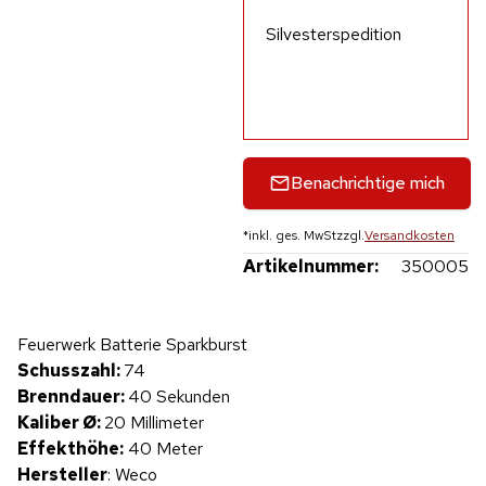
Silvesterspedition
Benachrichtige mich
*
inkl. ges. MwSt
zzgl.
Versandkosten
Artikelnummer:
350005
Hinweis: Beim Abspielen werden Daten an YouTube übertragen.
Feuerwerk Batterie Sparkburst
Produktvideo
Schusszahl:
74
Brenndauer:
40 Sekunden
Kaliber Ø:
20 Millimeter
Effekthöhe:
40 Meter
Hersteller
: Weco