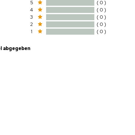
5
( 0 )
4
( 0 )
3
( 0 )
2
( 0 )
1
( 0 )
el abgegeben