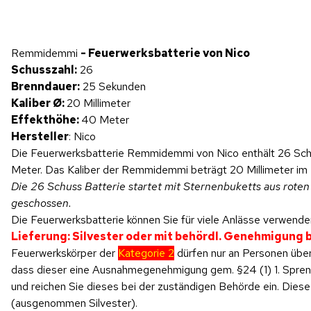
Hinweis: Beim Abspielen werden Daten an YouTube übertragen.
Remmidemmi
- Feuerwerksbatterie von Nico
Produktvideo
Schusszahl:
26
Brenndauer:
25 Sekunden
Kaliber Ø:
20 Millimeter
Effekthöhe:
40 Meter
Hersteller
: Nico
Die Feuerwerksbatterie Remmidemmi von Nico enthält 26 Schus
Meter. Das Kaliber der Remmidemmi beträgt 20 Millimeter im 
Die 26 Schuss Batterie startet mit Sternenbuketts aus roten 
geschossen.
Die Feuerwerksbatterie können Sie für viele Anlässe verwenden
Lieferung: Silvester oder mit behördl. Genehmigung
Feuerwerkskörper der
Kategorie 2
dürfen nur an Personen über
dass dieser eine Ausnahmegenehmigung gem. §24 (1) 1. SprengV
und reichen Sie dieses bei der zuständigen Behörde ein. Di
(ausgenommen Silvester).