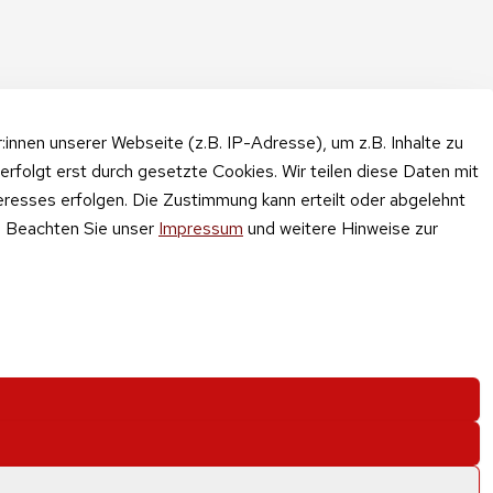
nnen unserer Webseite (z.B. IP-Adresse), um z.B. Inhalte zu
erfolgt erst durch gesetzte Cookies. Wir teilen diese Daten mit
teresses erfolgen. Die Zustimmung kann erteilt oder abgelehnt
n. Beachten Sie unser
Impressum
und weitere Hinweise zur
nd und Gebühren
.
sdorf
0