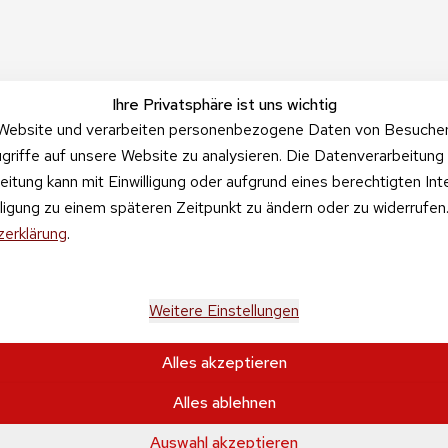
Ihre Privatsphäre ist uns wichtig
Website und verarbeiten personenbezogene Daten von Besucher:i
griffe auf unsere Website zu analysieren. Die Datenverarbeitung 
beitung kann mit Einwilligung oder aufgrund eines berechtigten In
illigung zu einem späteren Zeitpunkt zu ändern oder zu widerrufe
erklärung
.
Weitere Einstellungen
Alles akzeptieren
Alles ablehnen
tehen sich inkl. der gesetzlichen Mehrwertsteuer und 
zzgl. Versa
se & Sohn GmbH Kaufbacher Ring 2 01723 Wilsdruff OT Kessel
0
Auswahl akzeptieren