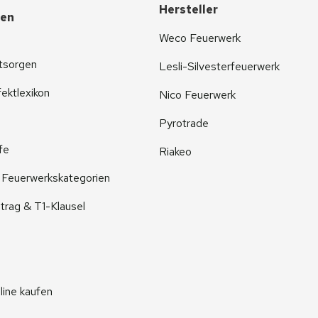
Hersteller
nen
Weco Feuerwerk
tsorgen
Lesli-Silvesterfeuerwerk
ektlexikon
Nico Feuerwerk
Pyrotrade
fe
Riakeo
r Feuerwerkskategorien
trag & T1-Klausel
line kaufen