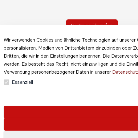
Vertrag widerrufen
Wir verwenden Cookies und ähnliche Technologien auf unserer 
personalisieren, Medien von Drittanbietern einzubinden oder Zu
Dritten, die wir in den Einstellungen benennen. Die Datenverar
werden. Es besteht das Recht, nicht einzuwilligen und die Einw
Verwendung personenbezogener Daten in unserer
Datenschutz
Essenziell
Alle Preise vers
Krau