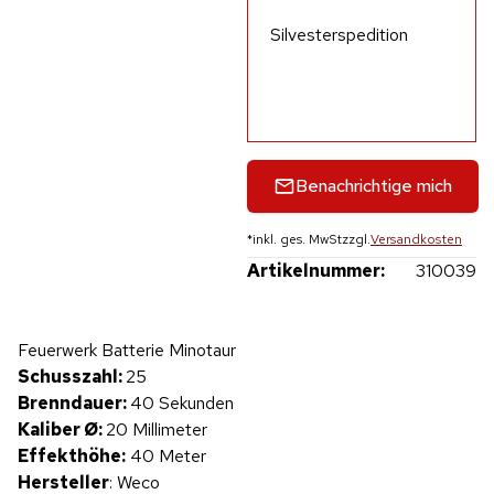
Silvesterspedition
Benachrichtige mich
*
inkl. ges. MwSt
zzgl.
Versandkosten
Artikelnummer:
310039
Hinweis: Beim Abspielen werden Daten an YouTube übertragen.
Feuerwerk Batterie Minotaur
Produktvideo
Schusszahl:
25
Brenndauer:
40 Sekunden
Kaliber Ø:
20 Millimeter
Effekthöhe:
40 Meter
Hersteller
: Weco