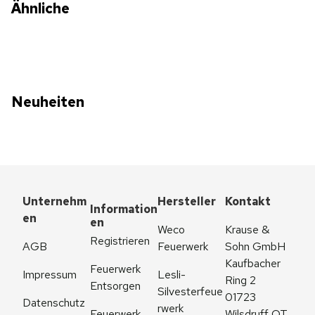
Ähnliche
Neuheiten
Unternehm
Hersteller
Kontakt
Information
en
en
Weco 
Krause & 
Registrieren
AGB
Feuerwerk
Sohn GmbH
Kaufbacher 
Feuerwerk 
Impressum
Lesli-
Ring 2
Entsorgen
Silvesterfeue
01723 
Datenschutz
rwerk
Feuerwerk 
Wilsdruff OT 