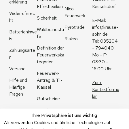
erklärung
Effektlexikon
Kesselsdorf
Nico 
Widerrufsrec
Feuerwerk
Sicherheit
ht
E-Mail: 
Pyrotrade
info@krause-
Waldbrandstu
Batteriehinwe
sohn.de
fe
is
Riakeo
Tel: 035204 
Definition der 
- 794040
Zahlungsarte
Feuerwerkska
Mo - Fr 
n
tegorien
08:30 - 
Versand
16:00 Uhr
Feuerwerk-
Antrag & T1-
Hilfe und 
Zum 
Klausel
Häufige 
Kontaktformu
Fragen
lar
Gutscheine
Angebote
Ihre Privatsphäre ist uns wichtig
Feuerwerk 
Wir verwenden Cookies und ähnliche Technologien auf
Online kaufen