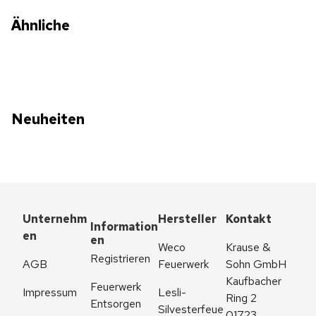
Ähnliche
Neuheiten
Unternehm
Hersteller
Kontakt
Information
en
en
Weco 
Krause & 
Registrieren
AGB
Feuerwerk
Sohn GmbH
Kaufbacher 
Feuerwerk 
Impressum
Lesli-
Ring 2
Entsorgen
Silvesterfeue
01723 