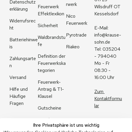
Datenschutz
rwerk
Feuerwerk 
Wilsdruff OT 
erklärung
Effektlexikon
Kesselsdorf
Nico 
Widerrufsrec
Feuerwerk
Sicherheit
ht
E-Mail: 
Pyrotrade
info@krause-
Waldbrandstu
Batteriehinwe
sohn.de
fe
is
Riakeo
Tel: 035204 
Definition der 
- 794040
Zahlungsarte
Feuerwerkska
Mo - Fr 
n
tegorien
08:30 - 
Versand
16:00 Uhr
Feuerwerk-
Antrag & T1-
Hilfe und 
Zum 
Klausel
Häufige 
Kontaktformu
Fragen
lar
Gutscheine
Angebote
Ihre Privatsphäre ist uns wichtig
Feuerwerk 