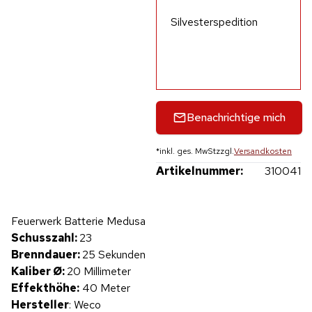
Silvesterspedition
Benachrichtige mich
*
inkl. ges. MwSt
zzgl.
Versandkosten
Artikelnummer:
310041
Hinweis: Beim Abspielen werden Daten an YouTube übertragen.
Feuerwerk Batterie Medusa
Produktvideo
Schusszahl:
23
Brenndauer:
25 Sekunden
Kaliber Ø:
20 Millimeter
Effekthöhe:
40 Meter
Hersteller
: Weco