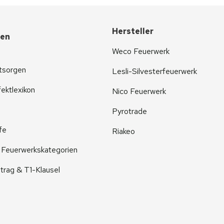
Hersteller
nen
Weco Feuerwerk
tsorgen
Lesli-Silvesterfeuerwerk
ektlexikon
Nico Feuerwerk
Pyrotrade
fe
Riakeo
r Feuerwerkskategorien
trag & T1-Klausel