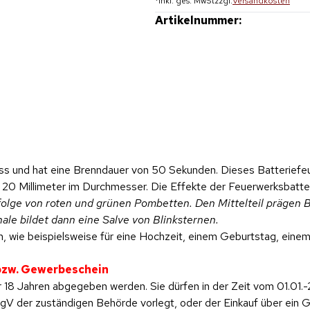
*
inkl. ges. MwSt
zzgl.
Versandkosten
Artikelnummer:
s und hat eine Brenndauer von 50 Sekunden. Dieses Batteriefeu
 20 Millimeter im Durchmesser. Die Effekte der Feuerwerksbatteri
folge von roten und grünen Pombetten. Den Mittelteil prägen B
le bildet dann eine Salve von Blinksternen.
, wie beispielsweise für eine Hochzeit, einem Geburtstag, einem 
 bzw. Gewerbeschein
 18 Jahren abgegeben werden. Sie dürfen in der Zeit vom 01.01.-
 der zuständigen Behörde vorlegt, oder der Einkauf über ein Ge