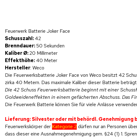
Hinweis: Beim Abspielen werden Daten an YouTube übertragen.
Feuerwerk Batterie Joker Face
Produktvideo
Schusszahl:
42
Brenndauer:
50 Sekunden
Kaliber Ø:
20 Millimeter
Effekthöhe:
40 Meter
Hersteller
: Weco
Die Feuerwerksbatterie Joker Face von Weco besitzt 42 Schus
zirka 40 Metern. Das maximale Kaliber dieser Batterie beträgt
Die 42 Schuss Feuerwerksbatterie beginnt mit einer Schuss
Goldweideneffekten in einem gefächerten Abschuss. Das Fina
Die Feuerwerk Batterie können Sie für viele Anlässe verwenden
Lieferung: Silvester oder mit behördl. Genehmigung
Feuerwerkskörper der
Kategorie 2
dürfen nur an Personen über
dass dieser eine Ausnahmegenehmigung gem. §24 (1) 1. SprengV