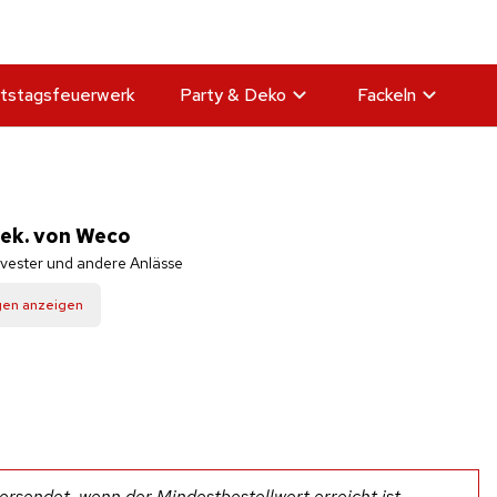
tstagsfeuerwerk
Party & Deko
Fackeln
Sek. von Weco
lvester und andere Anlässe
gen anzeigen
rsendet, wenn der Mindestbestellwert erreicht ist.