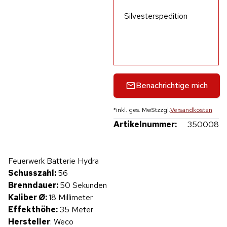
Silvesterspedition
Benachrichtige mich
*
inkl. ges. MwSt
zzgl.
Versandkosten
Artikelnummer:
350008
Hinweis: Beim Abspielen werden Daten an YouTube übertragen.
Feuerwerk Batterie Hydra
Produktvideo
Schusszahl:
56
Brenndauer:
50 Sekunden
Kaliber Ø:
18 Millimeter
Effekthöhe:
35 Meter
Hersteller
: Weco