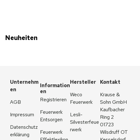
Neuheiten
Unternehm
Hersteller
Kontakt
Information
en
en
Weco 
Krause & 
Registrieren
AGB
Feuerwerk
Sohn GmbH
Kaufbacher 
Feuerwerk 
Impressum
Lesli-
Ring 2
Entsorgen
Silvesterfeue
01723 
Datenschutz
rwerk
Feuerwerk 
Wilsdruff OT 
erklärung
Effektlexikon
Kesselsdorf