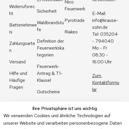
Nico 
Widerrufsrec
Feuerwerk
Sicherheit
ht
E-Mail: 
Pyrotrade
info@krause-
Waldbrandstu
Batteriehinwe
sohn.de
fe
is
Riakeo
Tel: 035204 
Definition der 
- 794040
Zahlungsarte
Feuerwerkska
Mo - Fr 
n
tegorien
08:30 - 
Versand
16:00 Uhr
Feuerwerk-
Antrag & T1-
Hilfe und 
Zum 
Klausel
Häufige 
Kontaktformu
Fragen
lar
Gutscheine
Angebote
Ihre Privatsphäre ist uns wichtig
Feuerwerk 
Wir verwenden Cookies und ähnliche Technologien auf
Online kaufen
unserer Website und verarbeiten personenbezogene Daten