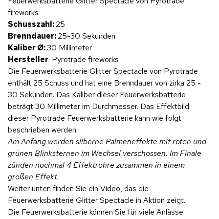
Feuerwerksbatterie Glitter Spectacle von Pyrotrade
Produktvideo
fireworks
Schusszahl:
25
Brenndauer:
25-30 Sekunden
Kaliber Ø:
30 Millimeter
Hersteller
: Pyrotrade fireworks
Die Feuerwerksbatterie Glitter Spectacle von Pyrotrade
enthält 25 Schuss und hat eine Brenndauer von zirka 25 -
30 Sekunden. Das Kaliber dieser Feuerwerksbatterie
beträgt 30 Millimeter im Durchmesser. Das Effektbild
dieser Pyrotrade Feuerwerksbatterie kann wie folgt
beschrieben werden:
Am Anfang werden silberne Palmeneffekte mit roten und
grünen Blinksternen im Wechsel verschossen. Im Finale
zünden nochmal 4 Effektrohre zusammen in einem
großen Effekt.
Weiter unten finden Sie ein Video, das die
Feuerwerksbatterie Glitter Spectacle in Aktion zeigt.
Die Feuerwerksbatterie können Sie für viele Anlässe