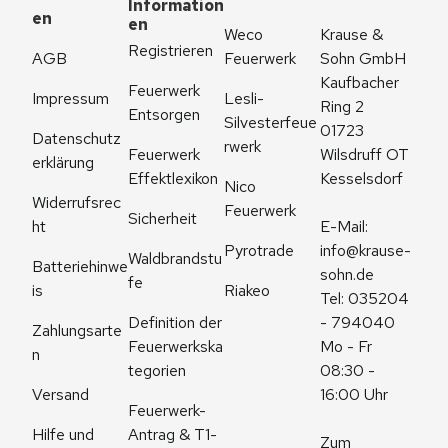
Information
en
en
Weco 
Krause & 
Registrieren
AGB
Feuerwerk
Sohn GmbH
Kaufbacher 
Feuerwerk 
Impressum
Lesli-
Ring 2
Entsorgen
Silvesterfeue
01723 
Datenschutz
rwerk
Feuerwerk 
Wilsdruff OT 
erklärung
Effektlexikon
Kesselsdorf
Nico 
Widerrufsrec
Feuerwerk
Sicherheit
ht
E-Mail: 
Pyrotrade
info@krause-
Waldbrandstu
Batteriehinwe
sohn.de
fe
is
Riakeo
Tel: 035204 
Definition der 
- 794040
Zahlungsarte
Feuerwerkska
Mo - Fr 
n
tegorien
08:30 - 
Versand
16:00 Uhr
Feuerwerk-
Antrag & T1-
Hilfe und 
Zum 