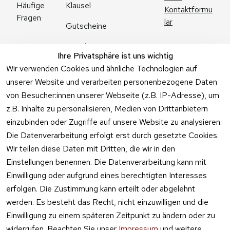
Klausel
Häufige 
Kontaktformu
Fragen
lar
Gutscheine
Angebote
Ihre Privatsphäre ist uns wichtig
Feuerwerk 
Wir verwenden Cookies und ähnliche Technologien auf
Online kaufen
unserer Website und verarbeiten personenbezogene Daten
von Besucher:innen unserer Webseite (z.B. IP-Adresse), um
z.B. Inhalte zu personalisieren, Medien von Drittanbietern
einzubinden oder Zugriffe auf unsere Website zu analysieren.
Die Datenverarbeitung erfolgt erst durch gesetzte Cookies.
Vertrag
Wir teilen diese Daten mit Dritten, die wir in den
widerrufen
Einstellungen benennen. Die Datenverarbeitung kann mit
Einwilligung oder aufgrund eines berechtigten Interesses
erfolgen. Die Zustimmung kann erteilt oder abgelehnt
werden. Es besteht das Recht, nicht einzuwilligen und die
Einwilligung zu einem späteren Zeitpunkt zu ändern oder zu
widerrufen. Beachten Sie unser
Impressum
und weitere