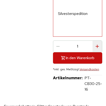
Silvesterspedition
In den Warenkorb
*
inkl. ges. MwSt
zzgl.
Versandkosten
Artikelnummer:
PT-
CB30-25-
16
Hinweis: Beim Abspielen werden Daten an YouTube übertragen.