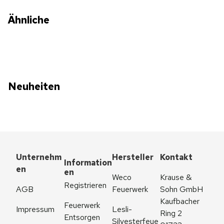
Ähnliche
Neuheiten
Unternehm
Hersteller
Kontakt
Information
en
en
Weco 
Krause & 
Registrieren
AGB
Feuerwerk
Sohn GmbH
Kaufbacher 
Feuerwerk 
Impressum
Lesli-
Ring 2
Entsorgen
Silvesterfeue