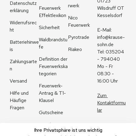
01723 
Datenschutz
rwerk
Feuerwerk 
Wilsdruff OT 
erklärung
Effektlexikon
Kesselsdorf
Nico 
Widerrufsrec
Feuerwerk
Sicherheit
ht
E-Mail: 
Pyrotrade
info@krause-
Waldbrandstu
Batteriehinwe
sohn.de
fe
is
Riakeo
Tel: 035204 
Definition der 
- 794040
Zahlungsarte
Feuerwerkska
Mo - Fr 
n
tegorien
08:30 - 
Versand
16:00 Uhr
Feuerwerk-
Antrag & T1-
Hilfe und 
Zum 
Klausel
Häufige 
Kontaktformu
Fragen
lar
Gutscheine
Angebote
Ihre Privatsphäre ist uns wichtig