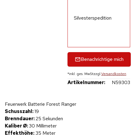
Silvesterspedition
Benachrichtige mich
*
inkl. ges. MwSt
zzgl.
Versandkosten
Artikelnummer:
N59303
Hinweis: Beim Abspielen werden Daten an YouTube übertragen.
Feuerwerk Batterie Forest Ranger
Produktvideo
Schusszahl:
19
Brenndauer:
25 Sekunden
Kaliber Ø:
30 Millimeter
Effekthöhe:
35 Meter