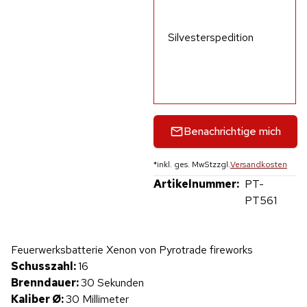
Silvesterspedition
Benachrichtige mich
*
inkl. ges. MwSt
zzgl.
Versandkosten
Artikelnummer:
PT-
PT561
Hinweis: Beim Abspielen werden Daten an YouTube übertragen.
Feuerwerksbatterie Xenon von Pyrotrade fireworks
Produktvideo
Schusszahl:
16
Brenndauer:
30 Sekunden
Kaliber Ø:
30 Millimeter