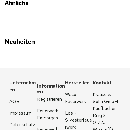
Ähnliche
Neuheiten
Unternehm
Hersteller
Kontakt
Information
en
en
Weco 
Krause & 
Registrieren
AGB
Feuerwerk
Sohn GmbH
Kaufbacher 
Feuerwerk 
Impressum
Lesli-
Ring 2
Entsorgen
Silvesterfeue
01723 
Datenschutz
rwerk
Feuerwerk 
Wilsdruff OT 