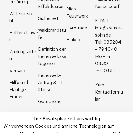
erklärung
Effektlexikon
Kesselsdorf
Nico 
Widerrufsrec
Feuerwerk
Sicherheit
ht
E-Mail: 
Pyrotrade
info@krause-
Waldbrandstu
Batteriehinwe
sohn.de
fe
is
Riakeo
Tel: 035204 
Definition der 
- 794040
Zahlungsarte
Feuerwerkska
Mo - Fr 
n
tegorien
08:30 - 
Versand
16:00 Uhr
Feuerwerk-
Antrag & T1-
Hilfe und 
Zum 
Klausel
Häufige 
Kontaktformu
Fragen
lar
Gutscheine
Angebote
Ihre Privatsphäre ist uns wichtig
Feuerwerk 
Wir verwenden Cookies und ähnliche Technologien auf
Online kaufen