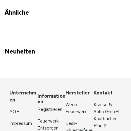
Ähnliche
Neuheiten
Unternehm
Hersteller
Kontakt
Information
en
en
Weco 
Krause & 
Registrieren
AGB
Feuerwerk
Sohn GmbH
Kaufbacher 
Feuerwerk 
Impressum
Lesli-
Ring 2
Entsorgen
Silvesterfeue