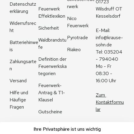
01723 
Datenschutz
rwerk
Feuerwerk 
Wilsdruff OT 
erklärung
Effektlexikon
Kesselsdorf
Nico 
Widerrufsrec
Feuerwerk
Sicherheit
ht
E-Mail: 
Pyrotrade
info@krause-
Waldbrandstu
Batteriehinwe
sohn.de
fe
is
Riakeo
Tel: 035204 
Definition der 
- 794040
Zahlungsarte
Feuerwerkska
Mo - Fr 
n
tegorien
08:30 - 
Versand
16:00 Uhr
Feuerwerk-
Antrag & T1-
Hilfe und 
Zum 
Klausel
Häufige 
Kontaktformu
Fragen
lar
Gutscheine
Angebote
Ihre Privatsphäre ist uns wichtig