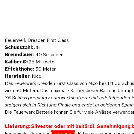
Hinweis: Beim Abspielen werden Daten an YouTube übertragen.
Feuerwerk Dresden First Class
Produktvideo
Schusszahl:
36
Brenndauer:
40 Sekunden
Kaliber Ø:
25 Millimeter
Effekthöhe:
50 Meter
Hersteller
: Nico
Das Feuerwerk Dresden First Class von Nico besitzt 36 Schus
zirka 50 Metern. Das maximale Kaliber dieser Batterie beträgt
36 Schuss premium Feuerwerksbatterie mit aufsteigenden Pf
steigert sich in Richtung Finale und endet in goldenen Sp
Die Feuerwerk Batterie können Sie für viele Anlässe verwenden
Lieferung: Silvester oder mit behördl. Genehmigung
Feuerwerkskörper der
Kategorie 2
dürfen nur an Personen über