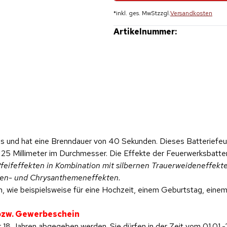
*
inkl. ges. MwSt
zzgl.
Versandkosten
Artikelnummer:
s und hat eine Brenndauer von 40 Sekunden. Dieses Batteriefeue
 25 Millimeter im Durchmesser. Die Effekte der Feuerwerksbatteri
eifeffekten in Kombination mit silbernen Trauerweideneffekte
innen- und Chrysanthemeneffekten.
, wie beispielsweise für eine Hochzeit, einem Geburtstag, einem 
 bzw. Gewerbeschein
 18 Jahren abgegeben werden. Sie dürfen in der Zeit vom 01.01.-