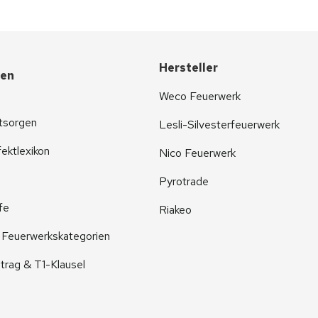
Hersteller
nen
Weco Feuerwerk
tsorgen
Lesli-Silvesterfeuerwerk
ektlexikon
Nico Feuerwerk
Pyrotrade
fe
Riakeo
r Feuerwerkskategorien
trag & T1-Klausel