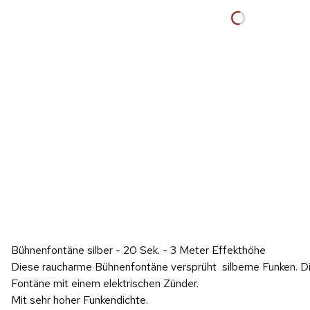
Hinweis: Beim Abspielen werden Daten an YouTube übertragen.
Bühnenfontäne silber - 20 Sek. - 3 Meter Effekthöhe
Produktvideo
Diese raucharme Bühnenfontäne versprüht silberne Funken. Die
Fontäne mit einem elektrischen Zünder.
Mit sehr hoher Funkendichte.