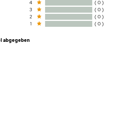
4
( 0 )
3
( 0 )
2
( 0 )
1
( 0 )
el abgegeben