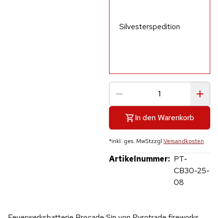
Silvesterspedition
In den Warenkorb
*
inkl. ges. MwSt
zzgl.
Versandkosten
Artikelnummer:
PT-
CB30-25-
08
Hinweis: Beim Abspielen werden Daten an YouTube übertragen.
Feuerwerksbatterie Brocade Sin von Pyrotrade fireworks