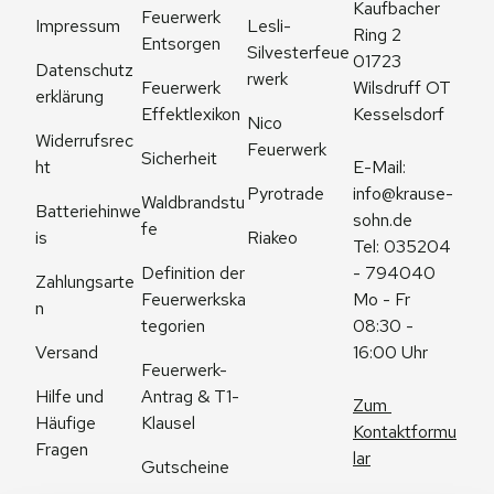
Kaufbacher 
Feuerwerk 
Impressum
Lesli-
Ring 2
Entsorgen
Silvesterfeue
01723 
Datenschutz
rwerk
Feuerwerk 
Wilsdruff OT 
erklärung
Effektlexikon
Kesselsdorf
Nico 
Widerrufsrec
Feuerwerk
Sicherheit
ht
E-Mail: 
Pyrotrade
info@krause-
Waldbrandstu
Batteriehinwe
sohn.de
fe
is
Riakeo
Tel: 035204 
Definition der 
- 794040
Zahlungsarte
Feuerwerkska
Mo - Fr 
n
tegorien
08:30 - 
Versand
16:00 Uhr
Feuerwerk-
Antrag & T1-
Hilfe und 
Zum 
Klausel
Häufige 
Kontaktformu
Fragen
lar
Gutscheine