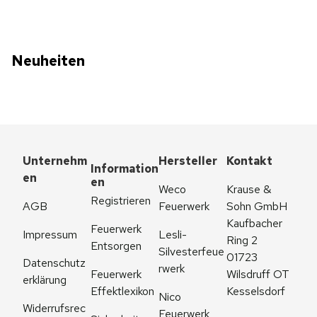
Neuheiten
Unternehm
Hersteller
Kontakt
Information
en
en
Weco 
Krause & 
Registrieren
AGB
Feuerwerk
Sohn GmbH
Kaufbacher 
Feuerwerk 
Impressum
Lesli-
Ring 2
Entsorgen
Silvesterfeue
01723 
Datenschutz
rwerk
Feuerwerk 
Wilsdruff OT 
erklärung
Effektlexikon
Kesselsdorf
Nico 
Widerrufsrec
Feuerwerk