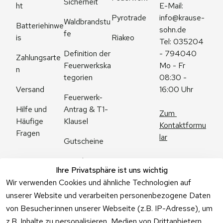
Sicherheit
ht
E-Mail: 
Pyrotrade
info@krause-
Waldbrandstu
Batteriehinwe
sohn.de
fe
is
Riakeo
Tel: 035204 
Definition der 
- 794040
Zahlungsarte
Feuerwerkska
Mo - Fr 
n
tegorien
08:30 - 
Versand
16:00 Uhr
Feuerwerk-
Antrag & T1-
Hilfe und 
Zum 
Klausel
Häufige 
Kontaktformu
Fragen
lar
Gutscheine
Angebote
Ihre Privatsphäre ist uns wichtig
Feuerwerk 
Wir verwenden Cookies und ähnliche Technologien auf
Online kaufen
unserer Website und verarbeiten personenbezogene Daten
von Besucher:innen unserer Webseite (z.B. IP-Adresse), um
z.B. Inhalte zu personalisieren, Medien von Drittanbietern