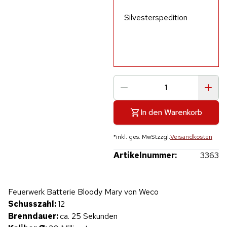
Silvesterspedition
In den Warenkorb
*
inkl. ges. MwSt
zzgl.
Versandkosten
Artikelnummer:
3363
Hinweis: Beim Abspielen werden Daten an YouTube übertragen.
Feuerwerk Batterie Bloody Mary von Weco
Produktvideo
Schusszahl:
12
Brenndauer:
ca. 25 Sekunden