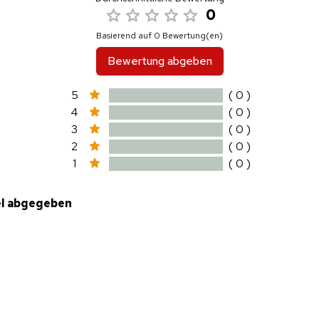
0
Basierend auf 0 Bewertung(en)
Bewertung abgeben
5
( 0 )
4
( 0 )
3
( 0 )
2
( 0 )
1
( 0 )
el abgegeben