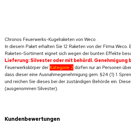
Hinweis: Beim Abspielen werden Daten an YouTube übertragen.
Chronos Feuerwerks-Kugelraketen von Weco
Produktvideo
In diesem Paket erhalten Sie 12 Raketen von der Firma Weco.
Raketen-Sortiment eignet sich wegen der bunten Effekte beso
Lieferung: Silvester oder mit behördl. Genehmigung
Feuerwerkskörper der
Kategorie 2
dürfen nur an Personen über
dass dieser eine Ausnahmegenehmigung gem. §24 (1) 1. SprengV
und reichen Sie dieses bei der zuständigen Behörde ein. Di
(ausgenommen Silvester).
Kundenbewertungen