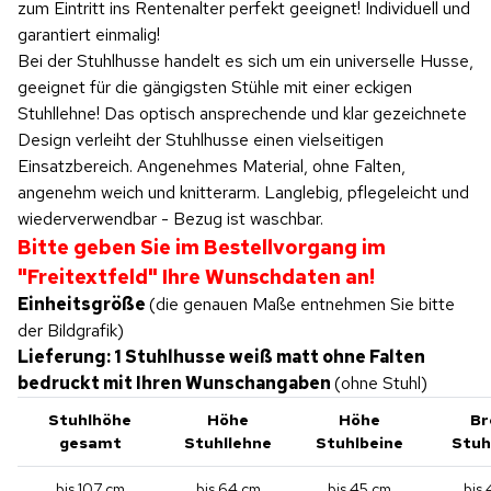
zum Eintritt ins Rentenalter perfekt geeignet! Individuell und
garantiert einmalig!
Bei der Stuhlhusse handelt es sich um ein universelle Husse,
geeignet für die gängigsten Stühle mit einer eckigen
Stuhllehne! Das optisch ansprechende und klar gezeichnete
Design verleiht der Stuhlhusse einen vielseitigen
Einsatzbereich. Angenehmes Material, ohne Falten,
angenehm weich und knitterarm. Langlebig, pflegeleicht und
wiederverwendbar - Bezug ist waschbar.
Bitte geben Sie im Bestellvorgang im
"Freitextfeld" Ihre Wunschdaten an!
Einheitsgröße
(die genauen Maße entnehmen Sie bitte
der Bildgrafik)
Lieferung: 1 Stuhlhusse weiß matt ohne Falten
bedruckt mit Ihren Wunschangaben
(ohne Stuhl)
Stuhlhöhe
Höhe
Höhe
Br
gesamt
Stuhllehne
Stuhlbeine
Stuh
bis 107 cm
bis 64 cm
bis 45 cm
bis