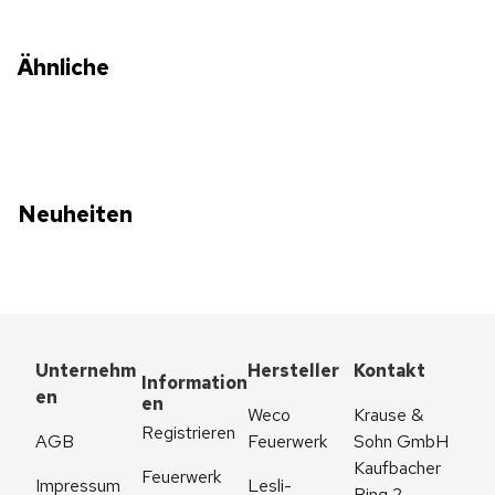
Ähnliche
Neuheiten
Unternehm
Hersteller
Kontakt
Information
en
en
Weco 
Krause & 
Registrieren
AGB
Feuerwerk
Sohn GmbH
Kaufbacher 
Feuerwerk 
Impressum
Lesli-
Ring 2