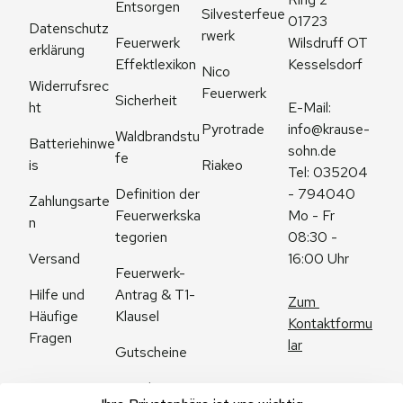
Entsorgen
Silvesterfeue
01723 
Datenschutz
rwerk
Feuerwerk 
Wilsdruff OT 
erklärung
Effektlexikon
Kesselsdorf
Nico 
Widerrufsrec
Feuerwerk
Sicherheit
ht
E-Mail: 
Pyrotrade
info@krause-
Waldbrandstu
Batteriehinwe
sohn.de
fe
is
Riakeo
Tel: 035204 
Definition der 
- 794040
Zahlungsarte
Feuerwerkska
Mo - Fr 
n
tegorien
08:30 - 
Versand
16:00 Uhr
Feuerwerk-
Antrag & T1-
Hilfe und 
Zum 
Klausel
Häufige 
Kontaktformu
Fragen
lar
Gutscheine
Angebote