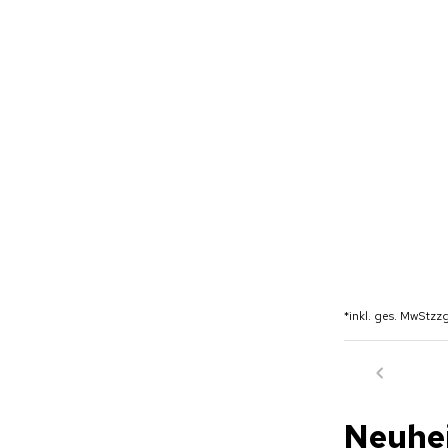
*
inkl. ges. MwSt
zzg
Neuhe