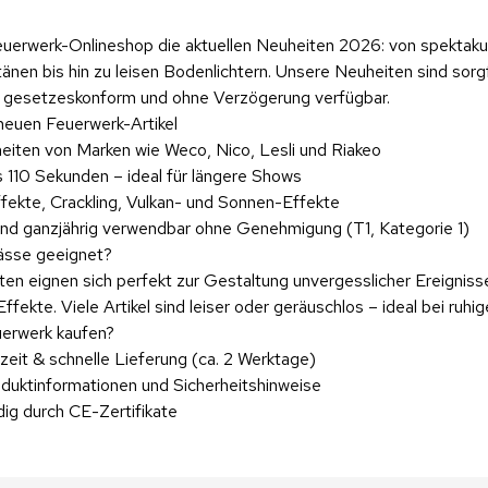
uerwerk-Onlineshop die aktuellen Neuheiten 2026: von spektak
tänen bis hin zu leisen Bodenlichtern. Unsere Neuheiten sind sorg
 gesetzeskonform und ohne Verzögerung verfügbar.
 neuen Feuerwerk-Artikel
iten von Marken wie Weco, Nico, Lesli und Riakeo
s 110 Sekunden – ideal für längere Shows
fekte, Crackling, Vulkan- und Sonnen-Effekte
 sind ganzjährig verwendbar ohne Genehmigung (T1, Kategorie 1)
ässe geeignet?
en eignen sich perfekt zur Gestaltung unvergesslicher Ereignis
fekte. Viele Artikel sind leiser oder geräuschlos – ideal bei ruh
uerwerk kaufen?
zeit & schnelle Lieferung (ca. 2 Werktage)
roduktinformationen und Sicherheitshinweise
ig durch CE-Zertifikate