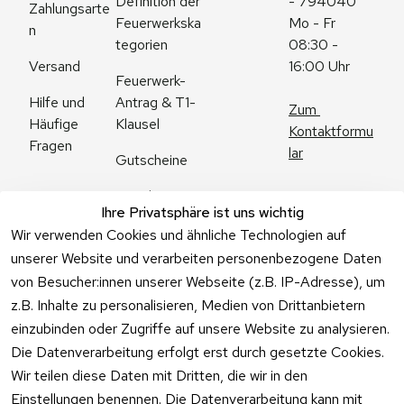
Definition der 
- 794040
Zahlungsarte
Feuerwerkska
Mo - Fr 
n
tegorien
08:30 - 
Versand
16:00 Uhr
Feuerwerk-
Antrag & T1-
Hilfe und 
Zum 
Klausel
Häufige 
Kontaktformu
Fragen
lar
Gutscheine
Angebote
Ihre Privatsphäre ist uns wichtig
Feuerwerk 
Wir verwenden Cookies und ähnliche Technologien auf
Online kaufen
unserer Website und verarbeiten personenbezogene Daten
von Besucher:innen unserer Webseite (z.B. IP-Adresse), um
z.B. Inhalte zu personalisieren, Medien von Drittanbietern
einzubinden oder Zugriffe auf unsere Website zu analysieren.
Die Datenverarbeitung erfolgt erst durch gesetzte Cookies.
Vertrag
Wir teilen diese Daten mit Dritten, die wir in den
widerrufen
Einstellungen benennen. Die Datenverarbeitung kann mit