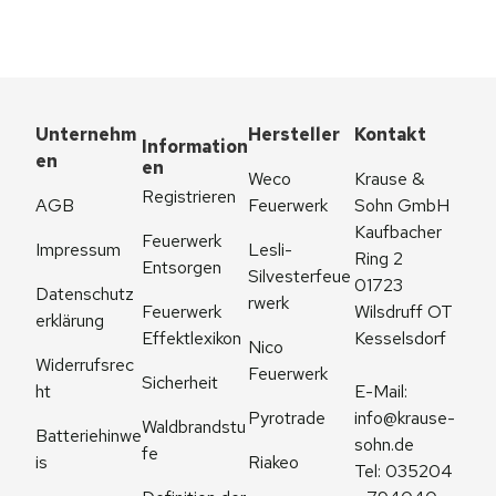
Unternehm
Hersteller
Kontakt
Information
en
en
Weco 
Krause & 
Registrieren
AGB
Feuerwerk
Sohn GmbH
Kaufbacher 
Feuerwerk 
Impressum
Lesli-
Ring 2
Entsorgen
Silvesterfeue
01723 
Datenschutz
rwerk
Feuerwerk 
Wilsdruff OT 
erklärung
Effektlexikon
Kesselsdorf
Nico 
Widerrufsrec
Feuerwerk
Sicherheit
ht
E-Mail: 
Pyrotrade
info@krause-
Waldbrandstu
Batteriehinwe
sohn.de
fe
is
Riakeo
Tel: 035204 